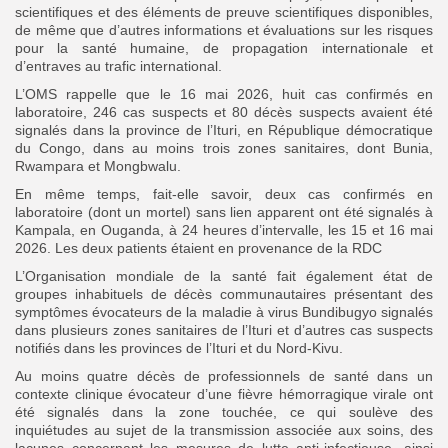
scientifiques et des éléments de preuve scientifiques disponibles,
de même que d’autres informations et évaluations sur les risques
pour la santé humaine, de propagation internationale et
d’entraves au trafic international.
L’OMS rappelle que le 16 mai 2026, huit cas confirmés en
laboratoire, 246 cas suspects et 80 décès suspects avaient été
signalés dans la province de l’Ituri, en République démocratique
du Congo, dans au moins trois zones sanitaires, dont Bunia,
Rwampara et Mongbwalu.
En même temps, fait-elle savoir, deux cas confirmés en
laboratoire (dont un mortel) sans lien apparent ont été signalés à
Kampala, en Ouganda, à 24 heures d’intervalle, les 15 et 16 mai
2026. Les deux patients étaient en provenance de la RDC
L’Organisation mondiale de la santé fait également état de
groupes inhabituels de décès communautaires présentant des
symptômes évocateurs de la maladie à virus Bundibugyo signalés
dans plusieurs zones sanitaires de l’Ituri et d’autres cas suspects
notifiés dans les provinces de l’Ituri et du Nord-Kivu.
Au moins quatre décès de professionnels de santé dans un
contexte clinique évocateur d’une fièvre hémorragique virale ont
été signalés dans la zone touchée, ce qui soulève des
inquiétudes au sujet de la transmission associée aux soins, des
lacunes concernant les mesures de lutte anti-infectieuse, ainsi