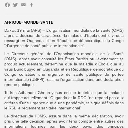
Facebook
Twitter
Email
Partager
Search
Search
AFRIQUE-MONDE-SANTE
for:
Button
Dakar, 19 mai (APS) – L’organisation mondiale de la santé (OMS)
FR
a pris la décision de caractériser la maladie d’Ebola dont le virus a
ressurgi en Ouganda et en République démocratique du Congo
”d’urgence de santé publique internationale”.
Le Directeur général de l’Organisation mondiale de la Santé
(OMS), après avoir consulté les États Parties où l’événement se
produit actuellement, détermine que la maladie d’Ebola due au
virus Bundibugyo en Ouganda et en République démocratique du
Congo constitue une urgence de santé publique de portée
internationale (USPPI), estime l’organisation dans une déclaration
rendue publique.
Tedros Adhanom Ghebreyesus estime toutefois que la maladie
qui frappe actuellement l’Ouganda et la RDC ‘’ne répond pas aux
critères d’une urgence due à une pandémie, tels que définis dans
le RSI, le règlement sanitaire international”.
Le directeur de l’OMS, assure dans la même déclaration, avoir
pris une telle décision, après avoir tenu compte entre autres des
informations fournies par les deux pays, des principes