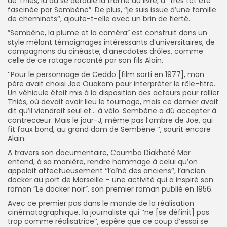
de Thiès, là où se déroule la trame du livre, a ‘’très tôt été
fascinée par Sembène”. De plus, ‘’je suis issue d’une famille
de cheminots’’, ajoute-t-elle avec un brin de fierté.
”Sembène, la plume et la caméra” est construit dans un
style mêlant témoignages intéressants d’universitaires, de
compagnons du cinéaste, d’anecdotes drôles, comme
celle de ce ratage raconté par son fils Alain.
‘’Pour le personnage de Ceddo [film sorti en 1977], mon
père avait choisi Joe Ouakam pour interpréter le rôle-titre.
Un véhicule était mis à la disposition des acteurs pour rallier
Thiès, où devait avoir lieu le tournage, mais ce dernier avait
dit qu’il viendrait seul et… à vélo. Sembène a dû accepter à
contrecœur. Mais le jour-J, même pas l’ombre de Joe, qui
fit faux bond, au grand dam de Sembène ’’, sourit encore
Alain.
A travers son documentaire, Coumba Diakhaté Mar
entend, à sa manière, rendre hommage à celui qu’on
appelait affectueusement ‘’l’aîné des anciens’’, l’ancien
docker au port de Marseille – une activité qui a inspiré son
roman ”Le docker noir”, son premier roman publié en 1956.
Avec ce premier pas dans le monde de la réalisation
cinématographique, la journaliste qui ‘’ne [se définit] pas
trop comme réalisatrice’’, espère que ce coup d’essai se