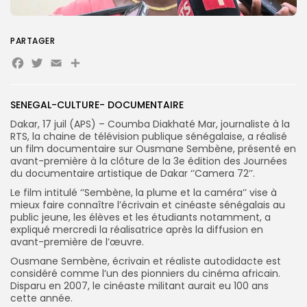
PARTAGER
Facebook
Twitter
Email
Partager
Search
Search
for:
Button
SENEGAL-CULTURE- DOCUMENTAIRE
FR
Dakar, 17 juil (APS) – Coumba Diakhaté Mar, journaliste à la
RTS, la chaine de télévision publique sénégalaise, a réalisé
un film documentaire sur Ousmane Sembène, présenté en
avant-première à la clôture de la 3e édition des Journées
du documentaire artistique de Dakar ‘’Camera 72’’.
Le film intitulé ‘’Sembène, la plume et la caméra’’ vise à
mieux faire connaître l’écrivain et cinéaste sénégalais au
public jeune, les élèves et les étudiants notamment, a
expliqué mercredi la réalisatrice après la diffusion en
avant-première de l’œuvre.
Ousmane Sembène, écrivain et réaliste autodidacte est
considéré comme l’un des pionniers du cinéma africain.
Disparu en 2007, le cinéaste militant aurait eu 100 ans
cette année.