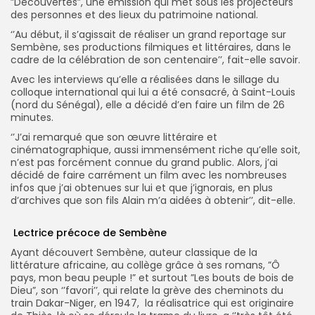
”Découvertes”, une émission qui met sous les projecteurs
des personnes et des lieux du patrimoine national.
‘’Au début, il s’agissait de réaliser un grand reportage sur
Sembène, ses productions filmiques et littéraires, dans le
cadre de la célébration de son centenaire’’, fait-elle savoir.
Avec les interviews qu’elle a réalisées dans le sillage du
colloque international qui lui a été consacré, à Saint-Louis
(nord du Sénégal), elle a décidé d’en faire un film de 26
minutes.
‘’J’ai remarqué que son œuvre littéraire et
cinématographique, aussi immensément riche qu’elle soit,
n’est pas forcément connue du grand public. Alors, j’ai
décidé de faire carrément un film avec les nombreuses
infos que j’ai obtenues sur lui et que j’ignorais, en plus
d’archives que son fils Alain m’a aidées à obtenir’’, dit-elle.
Lectrice précoce de Sembène
Ayant découvert Sembène, auteur classique de la
littérature africaine, au collège grâce à ses romans, ”Ô
pays, mon beau peuple !” et surtout ”Les bouts de bois de
Dieu”, son ‘’favori’’, qui relate la grève des cheminots du
train Dakar-Niger, en 1947, la réalisatrice qui est originaire