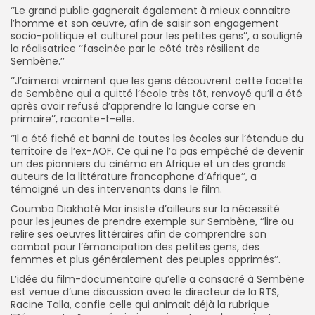
‘’Le grand public gagnerait également à mieux connaitre
l’homme et son œuvre, afin de saisir son engagement
socio-politique et culturel pour les petites gens’’, a souligné
la réalisatrice ‘’fascinée par le côté très résilient de
Sembène.’’
‘’J’aimerai vraiment que les gens découvrent cette facette
de Sembène qui a quitté l’école très tôt, renvoyé qu’il a été
après avoir refusé d’apprendre la langue corse en
primaire’’, raconte-t-elle.
‘’Il a été fiché et banni de toutes les écoles sur l’étendue du
territoire de l’ex-AOF. Ce qui ne l’a pas empêché de devenir
un des pionniers du cinéma en Afrique et un des grands
auteurs de la littérature francophone d’Afrique’’, a
témoigné un des intervenants dans le film.
Coumba Diakhaté Mar insiste d’ailleurs sur la nécessité
pour les jeunes de prendre exemple sur Sembène, ‘’lire ou
relire ses oeuvres littéraires afin de comprendre son
combat pour l’émancipation des petites gens, des
femmes et plus généralement des peuples opprimés’’.
L’idée du film-documentaire qu’elle a consacré à Sembène
est venue d’une discussion avec le directeur de la RTS,
Racine Talla, confie celle qui animait déjà la rubrique