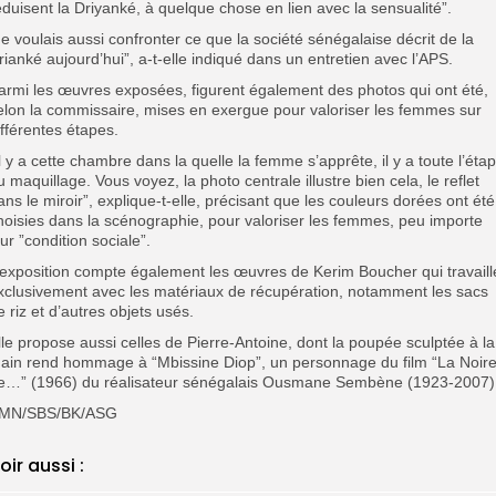
éduisent la Driyanké, à quelque chose en lien avec la sensualité”.
Je voulais aussi confronter ce que la société sénégalaise décrit de la
rianké aujourd’hui”, a-t-elle indiqué dans un entretien avec l’APS.
armi les œuvres exposées, figurent également des photos qui ont été,
elon la commissaire, mises en exergue pour valoriser les femmes sur
ifférentes étapes.
Il y a cette chambre dans la quelle la femme s’apprête, il y a toute l’éta
u maquillage. Vous voyez, la photo centrale illustre bien cela, le reflet
ans le miroir”, explique-t-elle, précisant que les couleurs dorées ont été
hoisies dans la scénographie, pour valoriser les femmes, peu importe
eur ”condition sociale”.
’exposition compte également les œuvres de Kerim Boucher qui travaill
xclusivement avec les matériaux de récupération, notamment les sacs
e riz et d’autres objets usés.
lle propose aussi celles de Pierre-Antoine, dont la poupée sculptée à la
ain rend hommage à “Mbissine Diop”, un personnage du film “La Noir
e…” (1966) du réalisateur sénégalais Ousmane Sembène (1923-2007)
MN/SBS/BK/ASG
oir aussi :