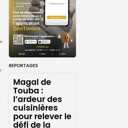
pe
REPORTAGES
e
Magal de
Touba :
e
l’ardeur des
.
cuisinières
pour relever le
défi de la