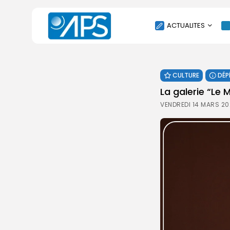
ACTUALITES
POLITIQUE
CULTURE
DÉP
SOCIÉTÉ
La galerie “Le
ÉCONOMIE
VENDREDI 14 MARS 20
CULTURE
SPORT
ENVIRONNEMENT
INTERNATIONAL
AGENDA
SANTE