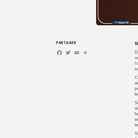
PARTAGER
S
Facebook
Twitter
Email
D
u
l
s
C
d
p
l
S
d
f
s
t
T