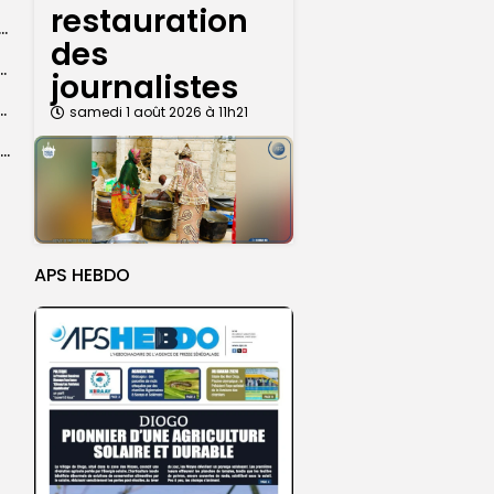
restauration
dans les coulisses de la restauration de la presse...
des
 la CEDEAO adopte son plan d’actions stratégiques...
journalistes
ba : La CSU au plus près des pèlerins
samedi 1 août 2026 à 11h21
Magal 2026 : près de 20 000 pèlerins transportés vers Touba en...
APS HEBDO