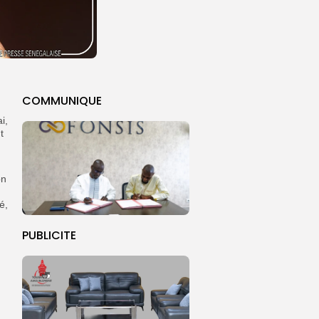
COMMUNIQUE
i,
t
on
é,
PUBLICITE