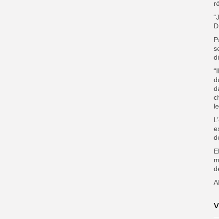
r
“
D
P
s
d
“
d
d
c
l
L
e
d
E
m
d
A
V