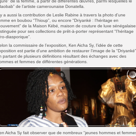
igure” de la femme, à partir de différentes œuvres, parmi lesquelles le
Baobab” de l’artiste camerounaise Donatella.
l y a aussi la contribution de Leslie Rabine à travers la photo d’une
emme en boubou “Thioup”, ou encore “Driyanké : l’héritage en
ouvement” de la Maison Kébé, maison de couture de luxe sénégalaise
istinguée pour ses collections de prêt-à-porter représentant “l’héritage
fro-diasporique”.
elon la commissaire de l’exposition, Ken Aicha Sy, l’idée de cette
xposition est partie d’une ambition de restaurer l’image de la “Driyanké”
n partant de plusieurs définitions résultant des échanges avec des
ommes et femmes de différentes générations.
en Aicha Sy fait observer que de nombreux “jeunes hommes et femme