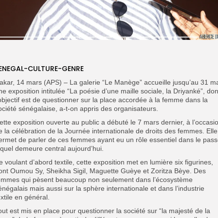
ENEGAL-CULTURE-GENRE
akar, 14 mars (APS) – La galerie “Le Manège” accueille jusqu’au 31 ma
ne exposition intitulée “La poésie d’une maille sociale, la Driyanké”, don
’objectif est de questionner sur la place accordée à la femme dans la
ociété sénégalaise, a-t-on appris des organisateurs.
ette exposition ouverte au public a débuté le 7 mars dernier, à l’occasi
e la célébration de la Journée internationale de droits des femmes. Elle
ermet de parler de ces femmes ayant eu un rôle essentiel dans le pass
equel demeure central aujourd’hui.
e voulant d’abord textile, cette exposition met en lumière six figurines,
ont Oumou Sy, Sheikha Sigil, Maguette Guèye et Zoritza Bèye. Des
emmes qui pèsent beaucoup non seulement dans l’écosystème
énégalais mais aussi sur la sphère internationale et dans l’industrie
extile en général.
out est mis en place pour questionner la société sur “la majesté de la