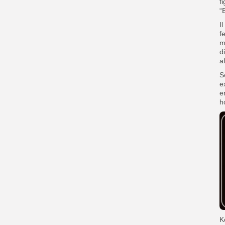
f
“
I
f
m
d
a
S
e
e
h
K