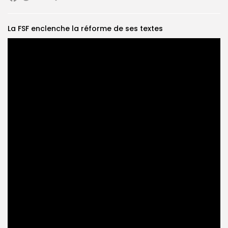
Search
Search
La FSF enclenche la réforme de ses textes
for:
Button
FR