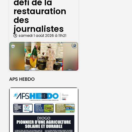
défi de la
restauration
des
journalistes
samedi 1 août 2026 à 11h21
APS HEBDO