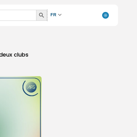
Search
FR
Button
 deux clubs