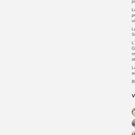
p
L
p
u
L
S
L
G
m
a
L
a
B
V