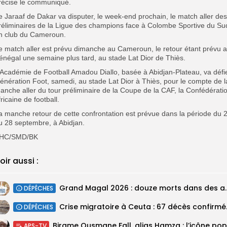
récise le communiqué.
e Jaraaf de Dakar va disputer, le week-end prochain, le match aller des
réliminaires de la Ligue des champions face à Colombe Sportive du Su
n club du Cameroun.
e match aller est prévu dimanche au Cameroun, le retour étant prévu 
énégal une semaine plus tard, au stade Lat Dior de Thiès.
’Académie de Football Amadou Diallo, basée à Abidjan-Plateau, va défi
énération Foot, samedi, au stade Lat Dior à Thiès, pour le compte de l
anche aller du tour préliminaire de la Coupe de la CAF, la Confédérati
fricaine de football.
a manche retour de cette confrontation est prévue dans la période du 
u 28 septembre, à Abidjan.
HC/SMD/BK
oir aussi :
Grand Magal 2026 : douze mor
DÉPÊCHES
Crise migratoir
DÉPÊCHES
APS-TV