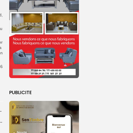
d,
au
er
a
on
26
PUBLICITE
ts dans des accidents de la route...
e à Ceuta : 67 décès confirmés, retour en nombre des...
Birame Ousmane Fall, alias Hamza : l’icône populaire du Grand Magal