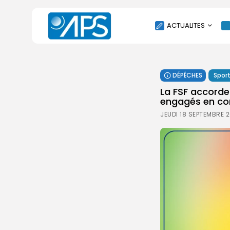
ACTUALITES
POLITIQUE
DÉPÊCHES
Spor
SOCIÉTÉ
La FSF accorde
ÉCONOMIE
engagés en com
CULTURE
JEUDI 18 SEPTEMBRE 
SPORT
ENVIRONNEMENT
INTERNATIONAL
AGENDA
SANTE