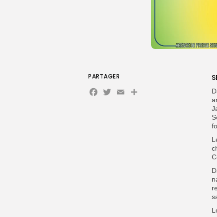
PARTAGER
S
Facebook
Twitter
Email
Partager
D
a
J
S
f
L
c
C
D
n
r
s
L