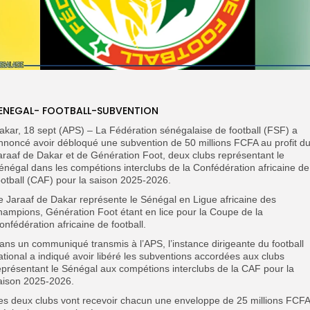
ENEGAL- FOOTBALL-SUBVENTION
akar, 18 sept (APS) – La Fédération sénégalaise de football (FSF) a
nnoncé avoir débloqué une subvention de 50 millions FCFA au profit d
araaf de Dakar et de Génération Foot, deux clubs représentant le
énégal dans les compétions interclubs de la Confédération africaine de
ootball (CAF) pour la saison 2025-2026.
e Jaraaf de Dakar représente le Sénégal en Ligue africaine des
hampions, Génération Foot étant en lice pour la Coupe de la
onfédération africaine de football.
ans un communiqué transmis à l’APS, l’instance dirigeante du football
ational a indiqué avoir libéré les subventions accordées aux clubs
eprésentant le Sénégal aux compétions interclubs de la CAF pour la
aison 2025-2026.
es deux clubs vont recevoir chacun une enveloppe de 25 millions FCFA