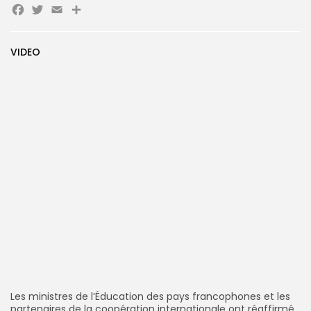
Facebook
Twitter
Email
Partager
Search
Search
for:
Button
VIDEO
FR
Les ministres de l’Éducation des pays francophones et les
partenaires de la coopération internationale ont réaffirmé,