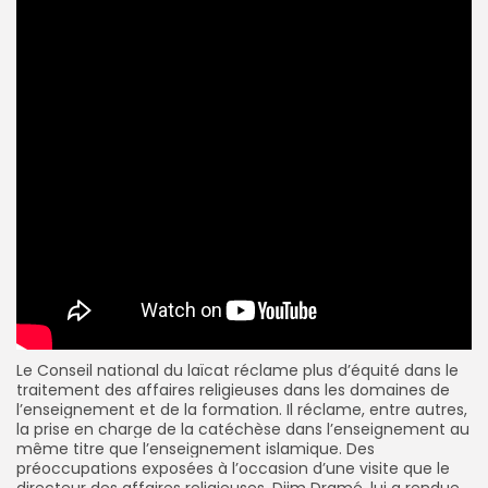
Le Conseil national du
laïcat
réclame plus d’équité dans le
traitement des affaires religieuses dans les domaines de
l’enseignement et de la formation. Il réclame,
entre autres,
la prise en charge de la catéchèse dans l’enseignement au
même titre que l’enseignement islamique.
Des
préoccupations exposées à l’occasion d’une visite que le
directeur des affaires religieuses, Djim Dramé, lui a rendue