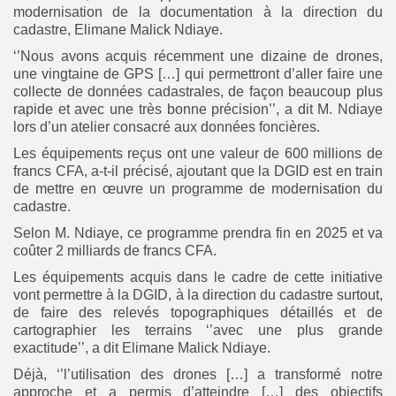
modernisation de la documentation à la direction du
cadastre, Elimane Malick Ndiaye.
Search
Search
for:
‘’Nous avons acquis récemment une dizaine de drones,
Button
une vingtaine de GPS […] qui permettront d’aller faire une
FR
collecte de données cadastrales, de façon beaucoup plus
rapide et avec une très bonne précision’’, a dit M. Ndiaye
lors d’un atelier consacré aux données foncières.
Les équipements reçus ont une valeur de 600 millions de
francs CFA, a-t-il précisé, ajoutant que la DGID est en train
de mettre en œuvre un programme de modernisation du
cadastre.
Selon M. Ndiaye, ce programme prendra fin en 2025 et va
coûter 2 milliards de francs CFA.
Les équipements acquis dans le cadre de cette initiative
vont permettre à la DGID, à la direction du cadastre surtout,
de faire des relevés topographiques détaillés et de
cartographier les terrains ‘’avec une plus grande
exactitude’’, a dit Elimane Malick Ndiaye.
Déjà, ‘’l’utilisation des drones […] a transformé notre
approche et a permis d’atteindre […] des objectifs