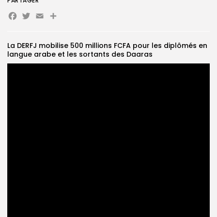
PARTAGER
Facebook
Twitter
Email
Partager
Search
Search
for:
Button
La DERFJ mobilise 500 millions FCFA pour les diplômés en
FR
langue arabe et les sortants des Daaras