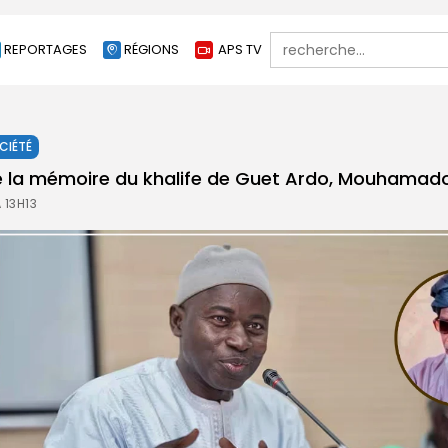
Search
REPORTAGES
RÉGIONS
APS TV
for:
CIÉTÉ
e la mémoire du khalife de Guet Ardo, Mouhamad
 13H13