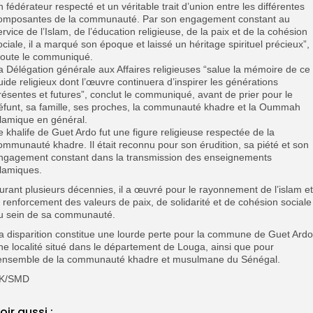
n fédérateur respecté et un véritable trait d’union entre les différentes
omposantes de la communauté. Par son engagement constant au
ervice de l’Islam, de l’éducation religieuse, de la paix et de la cohésion
ociale, il a marqué son époque et laissé un héritage spirituel précieux”,
joute le communiqué.
a Délégation générale aux Affaires religieuses “salue la mémoire de ce
uide religieux dont l’œuvre continuera d’inspirer les générations
résentes et futures”, conclut le communiqué, avant de prier pour le
éfunt, sa famille, ses proches, la communauté khadre et la Oummah
slamique en général.
e khalife de Guet Ardo fut une figure religieuse respectée de la
ommunauté khadre. Il était reconnu pour son érudition, sa piété et son
ngagement constant dans la transmission des enseignements
slamiques.
urant plusieurs décennies, il a œuvré pour le rayonnement de l’islam et
e renforcement des valeurs de paix, de solidarité et de cohésion sociale
u sein de sa communauté.
a disparition constitue une lourde perte pour la commune de Guet Ardo
ne localité situé dans le département de Louga, ainsi que pour
’ensemble de la communauté khadre et musulmane du Sénégal.
K/SMD
oir aussi :