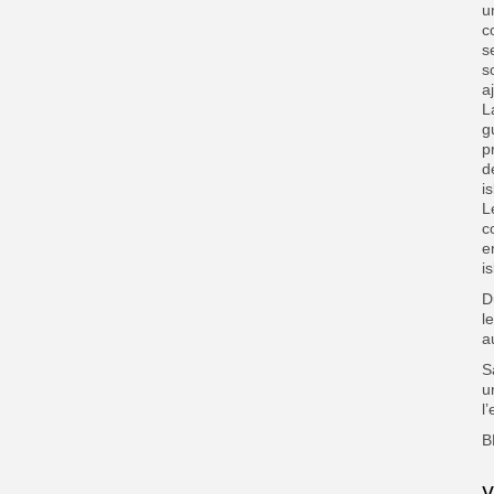
u
c
s
s
a
L
g
p
d
i
L
c
e
i
D
l
a
S
u
l
B
V