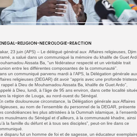
ENEGAL-RELIGION-NECROLOGIE-REACTION
akar, 23 juin (APS) – Le délégué général aux Affaires religieuses, Djim
ramé, a salué dans un communiqué la mémoire du khalife de Guet Ard
ouhamadou Aissata Ba, “un fédérateur respecté et un véritable trait
’union entre les différentes composantes de la communauté”.
ans un communiqué parvenu mardi à l’APS, la Délégation générale au
ffaires religieuses (DEGAR) dit avoir “appris avec une profonde tristess
e rappel à Dieu de Mouhamadou Aissata Ba, khalife de Guet Ardo”,
appelé à Dieu, lundi, à l’âge de 95 ans environ, dans cette localité situé
ans la région de Louga, au nord-ouest du Sénégal.
En cette douloureuse circonstance, la Délégation générale aux Affaires
eligieuses, au nom de l’ensemble du personnel de la DEGAR, présente
es condoléances les plus attristées à la Oummah islamique, à l’ensemb
es musulmans du Sénégal et d’ailleurs, à la communauté khadre, ainsi
u’à la famille du défunt et à tous ses disciples”, peut-on lire dans ce
ommuniqué.
Le disparu fut un homme de foi et de sagesse, un éducateur exemplair