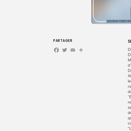
PARTAGER
S
Facebook
Twitter
Email
Partager
D
D
M
d
D
A
l
r
d
“
r
s
d
q
c
“