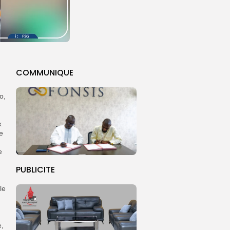
COMMUNIQUE
o,
x
e
e
PUBLICITE
le
e,