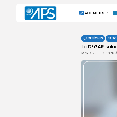
ACTUALITES
POLITIQUE
DÉPÊCHES
SO
SOCIÉTÉ
La DEGAR salu
ÉCONOMIE
MARDI 23 JUIN 2026 À
CULTURE
SPORT
ENVIRONNEMENT
INTERNATIONAL
AGENDA
SANTE