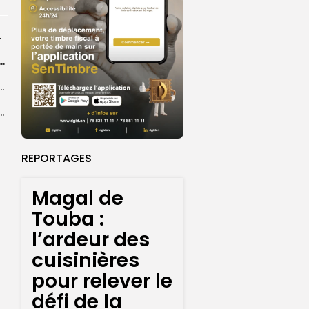
rprend encore...
dans les coulisses de la restauration de la presse...
 la CEDEAO adopte son plan d’actions stratégiques...
ba : La CSU au plus près des pèlerins
REPORTAGES
Magal de
Touba :
l’ardeur des
cuisinières
pour relever le
défi de la