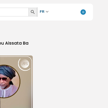
Search
FR
Button
ou Aissata Ba