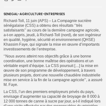
Facebook
Twitter
Email
Partager
SENEGAL-AGRICULTURE-ENTREPRISES
Search
Richard-Toll, 11 juin (APS) – La Compagnie sucrière
Search
for:
Button
sénégalaise (CSS) a obtenu des résultats ‘’très
satisfaisants’’ au cours de la dernière campagne agricole,
FR
a-t-on appris, jeudi, à Richard-Toll (nord), de son ingénieur
en qualité, hygiène, sécurité et environnement (QHSE)
Khassim Faye, qui signale la mise en œuvre d’importants
investissements de l’entreprise.
‘’Nous avons atteint nos objectifs grâce à une bonne
coordination, une bonne maîtrise des opérations et un
véritable esprit d’équipe. La CSS poursuit […] la mise en
œuvre de son programme de développement, à travers
plusieurs projets, dont une nouvelle chaudière industrielle
mise en service à la fin de la campagne agricole’’, a assuré
M. Faye.
La CSS, l’un des premiers employeurs privés du pays,
envisage d’augmenter sa capacité de broyage de 8 000 à
12 000 tonnes de canne à sucre par jour, a-t-il indiqué lors
d’une visite effectuée par des responsables du ministère