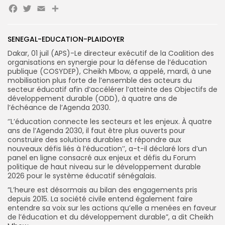
Facebook
Twitter
Email
Partager
Search
Search
SENEGAL-EDUCATION-PLAIDOYER
for:
Button
Dakar, 01 juil (APS)-Le directeur exécutif de la Coalition des
organisations en synergie pour la défense de l’éducation
FR
publique (COSYDEP), Cheikh Mbow, a appelé, mardi, à une
mobilisation plus forte de l’ensemble des acteurs du
secteur éducatif afin d’accélérer l’atteinte des Objectifs de
développement durable (ODD), à quatre ans de
l’échéance de l’Agenda 2030.
‘’L’éducation connecte les secteurs et les enjeux. À quatre
ans de l’Agenda 2030, il faut être plus ouverts pour
construire des solutions durables et répondre aux
nouveaux défis liés à l’éducation’’, a-t-il déclaré lors d’un
panel en ligne consacré aux enjeux et défis du Forum
politique de haut niveau sur le développement durable
2026 pour le système éducatif sénégalais.
”L’heure est désormais au bilan des engagements pris
depuis 2015. La société civile entend également faire
entendre sa voix sur les actions qu’elle a menées en faveur
de l’éducation et du développement durable”, a dit Cheikh