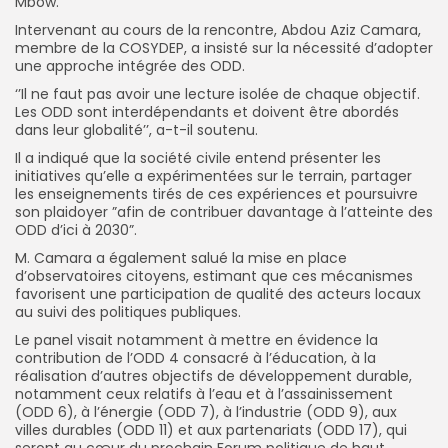
Mbow.
Intervenant au cours de la rencontre, Abdou Aziz Camara,
membre de la COSYDEP, a insisté sur la nécessité d’adopter
une approche intégrée des ODD.
‘’Il ne faut pas avoir une lecture isolée de chaque objectif.
Les ODD sont interdépendants et doivent être abordés
dans leur globalité’’, a-t-il soutenu.
Il a indiqué que la société civile entend présenter les
initiatives qu’elle a expérimentées sur le terrain, partager
les enseignements tirés de ces expériences et poursuivre
son plaidoyer ”afin de contribuer davantage à l’atteinte des
ODD d’ici à 2030”.
M. Camara a également salué la mise en place
d’observatoires citoyens, estimant que ces mécanismes
favorisent une participation de qualité des acteurs locaux
au suivi des politiques publiques.
Le panel visait notamment à mettre en évidence la
contribution de l’ODD 4 consacré à l’éducation, à la
réalisation d’autres objectifs de développement durable,
notamment ceux relatifs à l’eau et à l’assainissement
(ODD 6), à l’énergie (ODD 7), à l’industrie (ODD 9), aux
villes durables (ODD 11) et aux partenariats (ODD 17), qui
seront au cœur du prochain Forum politique de haut