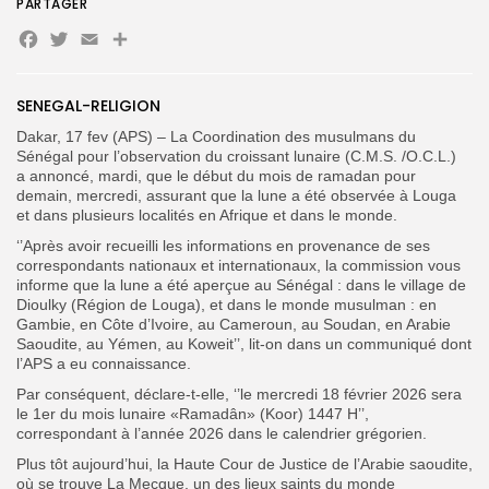
PARTAGER
Facebook
Twitter
Email
Partager
Search
Search
for:
Button
SENEGAL-RELIGION
FR
Dakar, 17 fev (APS) – La Coordination des musulmans du
Sénégal pour l’observation du
croissant lunaire (C.M.S. /O.C.L.)
a annoncé, mardi, que le début du mois de ramadan pour
demain, mercredi, assurant que la lune a été observée
à Louga
et dans plusieurs localités en Afrique et dans le monde.
‘’Après avoir recueilli les informations en provenance de ses
correspondants nationaux et internationaux, la commission vous
informe que la lune a été aperçue au Sénégal : dans le village de
Dioulky (Région de Louga), et dans le monde musulman : en
Gambie, en Côte d’Ivoire, au
Cameroun, au Soudan, en Arabie
Saoudite, au Yémen, au Koweit’’, lit-on dans un communiqué dont
l’APS a eu connaissance.
Par conséquent, déclare-t-elle, ‘’le mercredi 18 février 2026 sera
le 1er du mois lunaire «Ramadân» (Koor) 1447 H’’,
correspondant à l’année 2026 dans le calendrier grégorien.
Plus tôt aujourd’hui, la Haute Cour de Justice de l’Arabie saoudite,
où se trouve La Mecque, un des lieux saints du monde