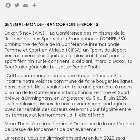
Facebook
Twitter
Email
Partager
SENEGAL-MONDE-FRANCOPHONIE-SPORTS
Dakar, 5 nov (APS) – La Conférence des ministres de la
Jeunesse et des Sports de la Francophonie (CONFEJES)
Search
Search
for:
ambitionne de faire de la Conférence internationale
Button
Femme et Sport en Afrique (CIFSA) un ‘’point de départ
vers un avenir plus équitable et plus ambitieux’’ pour le
FR
sport féminin sur le continent, a déclaré, mardi à Dakar, sa
Secrétaire générale, Louisette-Renée Thobi.
‘’Cette conférence marque une étape historique. Elle
incarne notre volonté commune de faire bouger les lignes
dans le sport. Nous voulons en faire une première, à moins
d’un an de la Conférence internationale Femme et Sport
prévue à Birmingham, en Angleterre, du 9 au 11 juin 2026.
Les conclusions issues de nos travaux seront partagées
avec l’ensemble des acteurs œuvrant pour l’égalité entre
les femmes et les hommes’’, a-t-elle affirmé.
Mme Thobi s’exprimait mardi à Dakar lors de la conférence
de presse de lancement de cet évènement.
Le rendez-vous de Birmingham prévu en juin 2026 sera