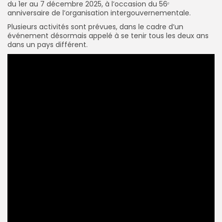
du 1er au 7 décembre 2025, à l’occasion du 56ᵉ
anniversaire de l’organisation intergouvernementale.
Plusieurs activités sont prévues, dans le cadre d’un
événement désormais appelé à se tenir tous les deux ans
dans un pays différent.