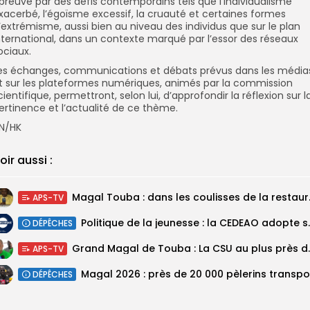
preuve par des défis contemporains tels que l’individualisme
xacerbé, l’égoïsme excessif, la cruauté et certaines formes
’extrémisme, aussi bien au niveau des individus que sur le plan
nternational, dans un contexte marqué par l’essor des réseaux
ociaux.
es échanges, communications et débats prévus dans les média
t sur les plateformes numériques, animés par la commission
cientifique, permettront, selon lui, d’approfondir la réflexion sur l
ertinence et l’actualité de ce thème.
N/HK
oir aussi :
Magal Touba : 
APS-TV
Politique de la jeunesse :
DÉPÊCHES
Grand Magal de Tou
APS-TV
DÉPÊCHES