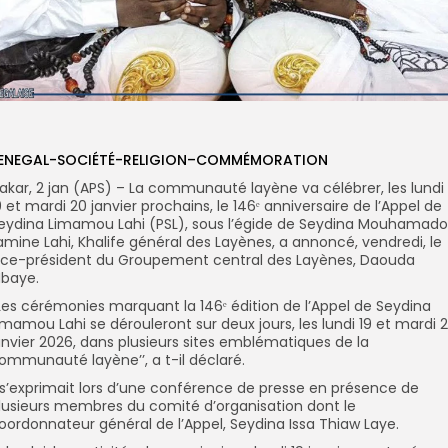
ENEGAL-SOCIÉTÉ-RELIGION–COMMÉMORATION
akar, 2 jan (APS) – La communauté layène va célébrer, les lundi
9 et mardi 20 janvier prochains, le 146ᵉ anniversaire de l’Appel de
eydina Limamou Lahi (PSL), sous l’égide de Seydina Mouhamad
amine Lahi, Khalife général des Layènes, a annoncé, vendredi, le
ice-président du Groupement central des Layènes, Daouda
baye.
’Les cérémonies marquant la 146ᵉ édition de l’Appel de Seydina
imamou Lahi se dérouleront sur deux jours, les lundi 19 et mardi 
anvier 2026, dans plusieurs sites emblématiques de la
ommunauté layène’’, a t-il déclaré.
l s’exprimait lors d’une conférence de presse en présence de
lusieurs membres du
comité d’organisation dont le
oordonnateur général de l’Appel, Seydina Issa Thiaw Laye.