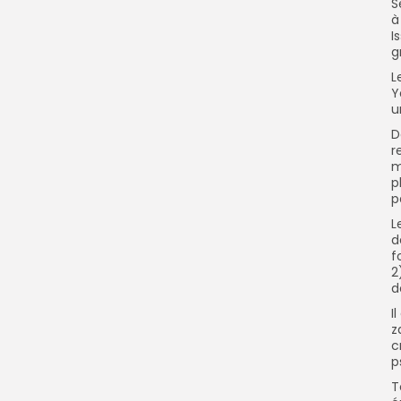
S
à
I
g
L
Y
u
D
r
m
p
p
L
d
f
2
d
I
z
c
p
T