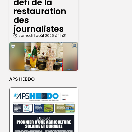
défi de la
restauration
des
journalistes
samedi 1 août 2026 à 11h21
APS HEBDO