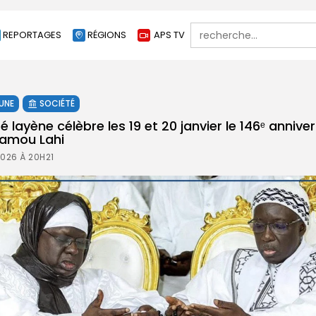
Search
REPORTAGES
RÉGIONS
APS TV
for:
 UNE
SOCIÉTÉ
ayène célèbre les 19 et 20 janvier le 146ᵉ anniver
mamou Lahi
2026 À 20H21