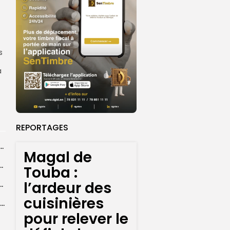
s
a
REPORTAGES
dans les coulisses de la restauration de la presse...
Magal de
 la CEDEAO adopte son plan d’actions stratégiques...
Touba :
l’ardeur des
ba : La CSU au plus près des pèlerins
cuisinières
Magal 2026 : près de 20 000 pèlerins transportés vers Touba en...
pour relever le