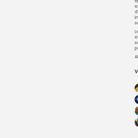
é
e
d
i
s
L
e
s
p
A
V