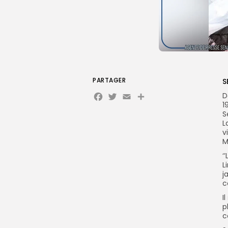
PARTAGER
S
Facebook
Twitter
Email
D
1
S
L
v
M
‘
L
j
c
I
p
c