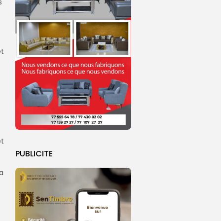
s
et
e
et
PUBLICITE
la