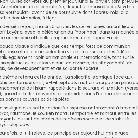
elon lui, les activités du premier jour, lundi 19 janvier, sont prévue
 Cambérène, dans la matinée, devant le mausolée de Seydina
ssa Rouhoulahi, avant de se poursuivre dans l’après-midi à la
rotte des Almadies, à Ngor.
e deuxième jour, mardi 20 janvier, les cérémonies auront lieu à
off Layène, avec la célébration du “
Yoor Yoor”
dans la matinée 
ne cérémonie officielle programmée dans l’après-midi.
aouda Mbaye a indiqué que ces temps forts de communion
eligieuse et de communication visent à ressourcer les fidèles,
ais également l’opinion nationale et internationale, tant sur le
lan spirituel que sur les valeurs de civisme, de citoyenneté, de
aix, de développement et de solidarité sociale.
e thème retenu cette année, ‘’La solidarité islamique face aux
éfis contemporains‘’, a-t-il expliqué, met en exergue un princip
ondamental de l’islam, rappelé dans la sourate
Al-Ma’idah
(vers
), qui exhorte les croyants à s’entraider dans l’accomplissement
es bonnes œuvres et de la piété.
l a souligné que cette solidarité s’exprime notamment à travers 
akat, l’aumône, le soutien moral, l’empathie et l’amour entre les
royants, autant de leviers de cohésion sociale et de stabilité
sychologique.
outefois, a-t-il relevé, ce principe est aujourd’hui mis à rude