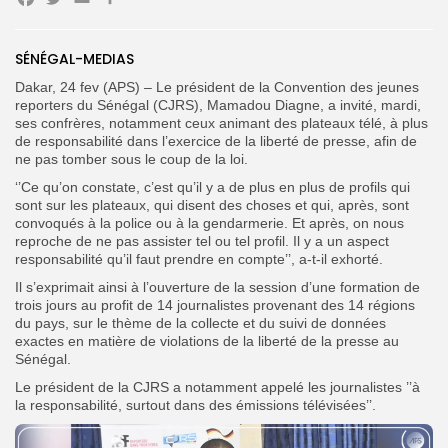
Facebook
Twitter
Email
Partager
SÉNÉGAL-MEDIAS
Dakar, 24 fev (APS) – Le président de la Convention des jeunes
Search
Search
for:
reporters du Sénégal (CJRS), Mamadou Diagne, a invité, mardi,
Button
ses confrères, notamment ceux animant des plateaux télé, à plus
de responsabilité dans l’exercice de la liberté de presse, afin de
FR
ne pas tomber sous le coup de la loi.
‘’Ce qu’on constate, c’est qu’il y a de plus en plus de profils qui
sont sur les plateaux, qui disent des choses et qui, après, sont
convoqués à la police ou à la gendarmerie. Et après, on nous
reproche de ne pas assister tel ou tel profil. Il y a un aspect
responsabilité qu’il faut prendre en compte’’, a-t-il exhorté.
Il s’exprimait ainsi à l’ouverture de la session d’une formation de
trois jours au profit de 14 journalistes provenant des 14 régions
du pays, sur le thème de la collecte et du suivi de données
exactes en matière de violations de la liberté de la presse au
Sénégal.
Le président de la CJRS a notamment appelé les journalistes ’’à
la responsabilité, surtout dans des émissions télévisées’’.