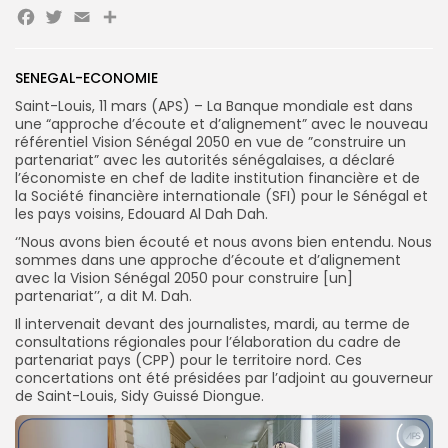
Facebook
Twitter
Email
Partager
SENEGAL-ECONOMIE
Search
Search
for:
Saint-Louis, 11 mars (APS) – La Banque mondiale est dans
Button
une “approche d’écoute et d’alignement” avec le nouveau
référentiel Vision Sénégal 2050 en vue de ”construire un
FR
partenariat” avec les autorités sénégalaises, a déclaré
l’économiste en chef de ladite institution financière et de
la Société financière internationale (SFI) pour le Sénégal et
les pays voisins, Edouard Al Dah Dah.
‘’Nous avons bien écouté et nous avons bien entendu. Nous
sommes dans une approche d’écoute et d’alignement
avec la Vision Sénégal 2050 pour construire [un]
partenariat’’, a dit M. Dah.
Il intervenait devant des journalistes, mardi, au terme de
consultations régionales pour l’élaboration du cadre de
partenariat pays (CPP) pour le territoire nord. Ces
concertations ont été présidées par l’adjoint au gouverneur
de Saint-Louis, Sidy Guissé Diongue.