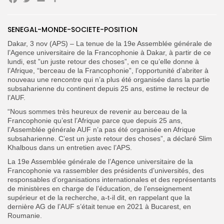
Facebook
Twitter
Email
Search
Search
for:
Button
SENEGAL-MONDE-SOCIETE-POSITION
FR
Dakar, 3 nov (APS) – La tenue de la 19e Assemblée générale de
l’Agence universitaire de la Francophonie à Dakar, à partir de ce
lundi, est ”un juste retour des choses”, en ce qu’elle donne à
l’Afrique, “berceau de la Francophonie”, l’opportunité d’abriter à
nouveau une rencontre qui n’a plus été organisée dans la partie
subsaharienne du continent depuis 25 ans, estime le recteur de
l’AUF.
“Nous sommes très heureux de revenir au berceau de la
Francophonie qu’est l’Afrique parce que depuis 25 ans,
l’Assemblée générale AUF n’a pas été organisée en Afrique
subsaharienne. C’est un juste retour des choses”, a déclaré Slim
Khalbous dans un entretien avec l’APS.
La 19e Assemblée générale de l’Agence universitaire de la
Francophonie va rassembler des présidents d’universités, des
responsables d’organisations internationales et des représentants
de ministères en charge de l’éducation, de l’enseignement
supérieur et de la recherche, a-t-il dit, en rappelant que la
dernière AG de l’AUF s’était tenue en 2021 à Bucarest, en
Roumanie.