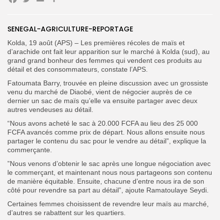
Facebook
Twitter
Email
Search
Search
for:
Button
SENEGAL-AGRICULTURE-REPORTAGE
FR
Kolda, 19 août (APS) – Les premières récoles de maïs et
d’arachide ont fait leur apparition sur le marché à Kolda (sud), au
grand grand bonheur des femmes qui vendent ces produits au
détail et des consommateurs, constate l’APS.
Fatoumata Barry, trouvée en pleine discussion avec un grossiste
venu du marché de Diaobé, vient de négocier auprès de ce
dernier un sac de maïs qu’elle va ensuite partager avec deux
autres vendeuses au détail.
“Nous avons acheté le sac à 20.000 FCFA au lieu des 25 000
FCFA avancés comme prix de départ. Nous allons ensuite nous
partager le contenu du sac pour le vendre au détail”, explique la
commerçante.
”Nous venons d’obtenir le sac après une longue négociation avec
le commerçant, et maintenant nous nous partageons son contenu
de manière équitable. Ensuite, chacune d’entre nous ira de son
côté pour revendre sa part au détail”, ajoute Ramatoulaye Seydi.
Certaines femmes choisissent de revendre leur maïs au marché,
d’autres se rabattent sur les quartiers.