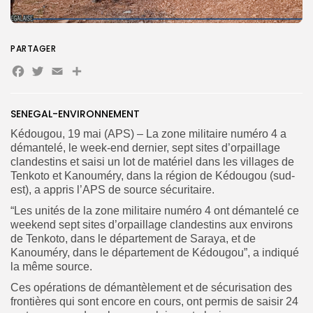
PARTAGER
Search
Search
Facebook
Twitter
Email
for:
Button
FR
SENEGAL-ENVIRONNEMENT
Kédougou, 19 mai (APS) – La zone militaire numéro 4 a
démantelé, le week-end dernier, sept sites d’orpaillage
clandestins et saisi un lot de matériel dans les villages de
Tenkoto et Kanouméry, dans la région de Kédougou (sud-
est), a appris l’APS de source sécuritaire.
“Les unités de la zone militaire numéro 4 ont démantelé ce
weekend sept sites d’orpaillage clandestins aux environs
de Tenkoto, dans le département de Saraya, et de
Kanouméry, dans le département de Kédougou”, a indiqué
la même source.
Ces opérations de démantèlement et de sécurisation des
frontières qui sont encore en cours, ont permis de saisir 24