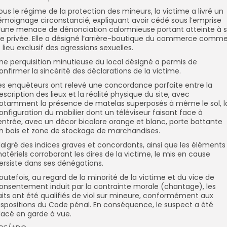
ous le régime de la protection des mineurs, la victime a livré un
émoignage circonstancié, expliquant avoir cédé sous l’emprise
’une menace de dénonciation calomnieuse portant atteinte à 
ie privée. Elle a désigné l’arrière-boutique du commerce comm
e lieu exclusif des agressions sexuelles.
ne perquisition minutieuse du local désigné a permis de
onfirmer la sincérité des déclarations de la victime.
es enquêteurs ont relevé une concordance parfaite entre la
escription des lieux et la réalité physique du site, avec
otamment la présence de matelas superposés à même le sol, l
onfiguration du mobilier dont un téléviseur faisant face à
’entrée, avec un décor bicolore orange et blanc, porte battante
n bois et zone de stockage de marchandises.
algré des indices graves et concordants, ainsi que les éléments
atériels corroborant les dires de la victime, le mis en cause
ersiste dans ses dénégations.
outefois, au regard de la minorité de la victime et du vice de
onsentement induit par la contrainte morale (chantage), les
aits ont été qualifiés de viol sur mineure, conformément aux
ispositions du Code pénal. En conséquence, le suspect a été
lacé en garde à vue.