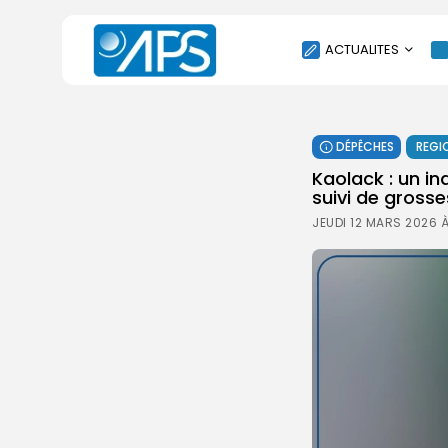
ACTUALITES
POLITIQUE
DÉPÊCHES
REGI
SOCIÉTÉ
Kaolack : un in
ÉCONOMIE
suivi de gross
CULTURE
JEUDI 12 MARS 2026 
SPORT
ENVIRONNEMENT
INTERNATIONAL
AGENDA
SANTE