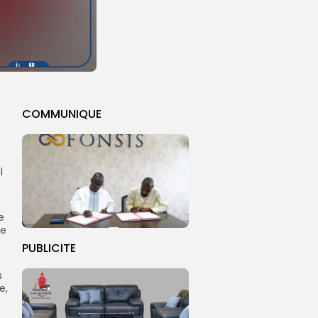
COMMUNIQUE
e
l
e
de
PUBLICITE
s
e,