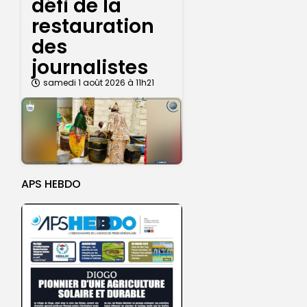
défi de la
restauration
des
journalistes
samedi 1 août 2026 à 11h21
APS HEBDO