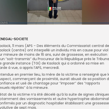
ENEGAL-SOCIETE
aolack, 11 mars (APS – Des éléments du Commissariat central d
aolack (centre) ont interpellé un individu mis en cause pour viol
ur mineure de moins de 16 ans, suivi de grossesse, en exécution
’un ‘’soit-transmis’’ du Procureur de la République près le Tribuna
e grande instance (TGI) de Kaolack qui a ordonné sa mise en
arde à vue, a appris l’APS, mercredi.
ntendue en premier lieu, la mère de la victime a renseigné que l
uspect, commerçant de proximité, aurait abusé de sa position 
onfiance et usé de chantage pour ‘’imposer’’ des ‘’rapports
exuels répétés’’ à la mineure.
’état de la victime n’a été décelé qu’à la suite de signes clinique
otamment des vomissements et autre hypertrophie abdominal
onfirmés par un diagnostic hospitalier établissant une grossesse
volutive de sept mois.