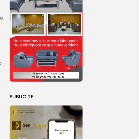
sa
e
a
PUBLICITE