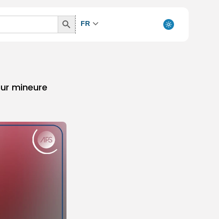
Search
FR
Button
 sur mineure