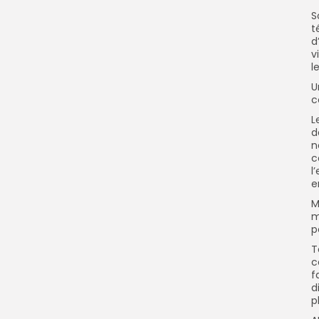
S
t
d
v
l
U
c
L
d
n
c
l
e
M
m
p
T
c
f
d
p