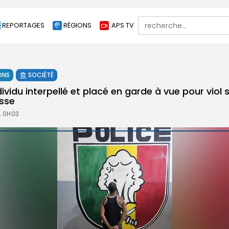
Search
REPORTAGES
RÉGIONS
APS TV
for:
ONS
SOCIÉTÉ
dividu interpellé et placé en garde à vue pour viol
esse
À 0H03