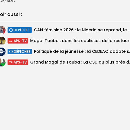
DE/ADC
oir aussi :
‎CAN féminine 2026 : le Nigeria se reprend, le Malawi su
DÉPÊCHES
Magal Touba : 
APS-TV
Politique de la jeunesse :
DÉPÊCHES
Grand Magal de Tou
APS-TV