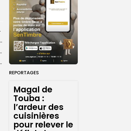
rprend encore...
dans les coulisses de la restauration de la presse...
 la CEDEAO adopte son plan d’actions stratégiques...
ba : La CSU au plus près des pèlerins
REPORTAGES
Magal de
Touba :
l’ardeur des
cuisinières
pour relever le