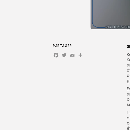
PARTAGER
S
Facebook
Twitter
Email
K
K
s
d
d
g
E
s
c
s
L
n
c
é