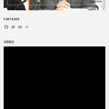
Search
Search
for:
PARTAGER
Button
Facebook
Twitter
Email
Partager
FR
VIDEO