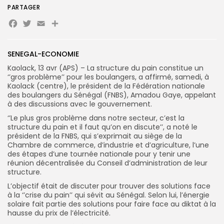
PARTAGER
Facebook
Twitter
Email
Partager
Search
Search
for:
SENEGAL-ECONOMIE
Button
Kaolack, 13 avr (APS) – La structure du pain constitue un
FR
‘’gros problème’’ pour les boulangers, a affirmé, samedi, à
Kaolack (centre), le président de la Fédération nationale
des boulangers du Sénégal (FNBS), Amadou Gaye, appelant
à des discussions avec le gouvernement.
‘’Le plus gros problème dans notre secteur, c’est la
structure du pain et il faut qu’on en discute’’, a noté le
président de la FNBS, qui s’exprimait au siège de la
Chambre de commerce, d’industrie et d’agriculture, l’une
des étapes d’une tournée nationale pour y tenir une
réunion décentralisée du Conseil d’administration de leur
structure.
L’objectif était de discuter pour trouver des solutions face
à la ‘’crise du pain’’ qui sévit au Sénégal. Selon lui, l’énergie
solaire fait partie des solutions pour faire face au diktat à la
hausse du prix de l’électricité.