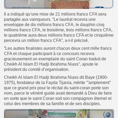
Il a indiqué qu’une mise de 21 millions francs CFA sera
partagée aux vainqueurs. ”Le lauréat recevra une
enveloppe de dix millions francs CFA, le dauphin cinq
millions francs CFA, le troisième, trois millions francs CFA,
le quatrième aura deux millions francs CFA et le cinquième
percevra un million francs CFA”, a-t-il précisé.
”Les autres finalistes auront chacun deux cent mille francs
CFA et chaque participant à ce concours recevra
gracieusement un exemplaire du saint Coran traduit de
Cheikh Al Islam El Hadji Ibrahima Niass”, ajoute le
président du comité d’organisation.
Cheikh Al Islam El Hadji Ibrahima Niass dit Baye (1900-
1975), fondateur de la Fayda Tijania, mérite ‘”amplement”
que ce grand prix pour le récital du saint-coran porte son
nom, parce le vénéré guide avait demandé à Dieu de faire
en sorte que le saint Coran soit son compagnon éternel et
celui des membres de sa famille et de ses disciples.