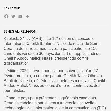
PARTAGER
Facebook
Twitter
Email
Partager
Search
Search
for:
Button
SENEGAL-RELIGION
FR
e
Kaolack, 24 fév (APS) – La 13
édition du concours
international Cheikh Ibrahima Niass de récital du Saint
Coran a démarré samedi, avec la participation de 156
candidats venus de 36 pays, dont a-t-on appris lundi de
Cheikh Abdou Malick Niass, président du comité
d’organisation.
L’édition 2026, prévue pour se poursuivre jusqu’au 27
février prochain, a comme parrain Cheikh Taher Othman
Bauti du Nigeria, décédé il y a quelques mois, a dit Cheikh
Abdou Malick Niass au cours d’une rencontre avec des
journalistes.
‘’Chaque pays peut présenter jusqu’à trois candidats.
Certains candidats participent à travers les nouvelles
technologies de l’information et de la communication (TIC)