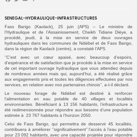
Facebook
Twitter
Email
Partager
SENEGAL-HYDRAULIQUE-INFRASTRUCTURES
Fass Barigo (Kaolack), 25 juin (APS) – Le ministre de
Search
Search
l’Hydraulique et de l’Assainissement, Cheikh Tidiane Dièye, a
for:
Button
procédé, jeudi, à la mise en service de deux ouvrages
hydrauliques dans les communes de Ndiébel et de Fass Barigo,
FR
dans la région de Kaolack (centre), a constaté l’APS.
‘’C’est avec un cœur apaisé, avec beaucoup d’espoirs,
d’espérance et de satisfaction que je procède à la mise en service
de cet important ouvrage hydraulique que vous attendiez depuis
de nombreux années mais qui, aujourd’hui, a été réalisé grâce
aux engagements pris et toutes les diligences effectuées par nos
services, en relation avec nos partenaires chinois’’, a-t-il déclaré.
Le nouveau forage de Ndiébel est destiné à renforcer
l’alimentation en eau potable de 40 villages et localités
environnantes. Bénéficiant à 13 156 habitants, l’infrastructure a
été redimensionnée pour répondre aux besoins d’une population
estimée à 23 767 habitants à l’horizon 2050.
Celui de Fass Barigo, qui permettra de desservir 45 localités,
contribuera à améliorer ‘’significativement’’ l’accès à l’eau potable
pour 23 092 habitants, avec une capacité projetée pour répondre