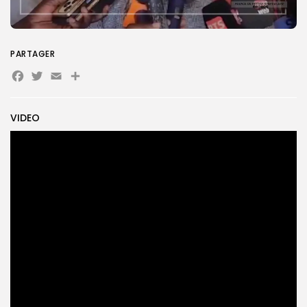
Search
Search
for:
PARTAGER
Button
Facebook
Twitter
Email
Partager
FR
VIDEO