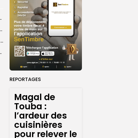
vulgarisation du message universel de...
e l’œuvre de Cheikh Ahmadou Bamba au cœur des réflexions
Touba : des consultations gratuites au service des populations
ique s’intensifie à la veille de l’événement
REPORTAGES
Magal de
Touba :
l’ardeur des
cuisinières
pour relever le