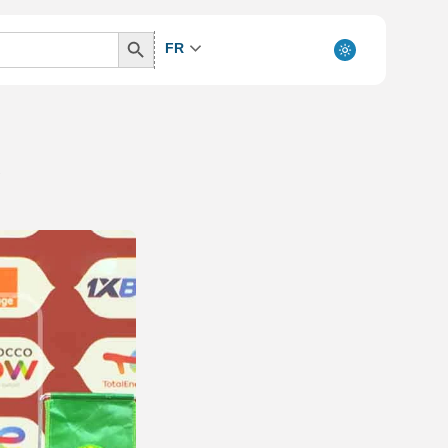
Search
FR
Button
”