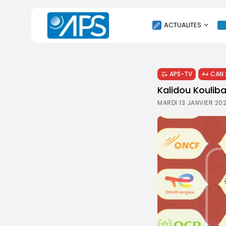
ACTUALITES
POLITIQUE
APS-TV
CAN 
SOCIÉTÉ
Kalidou Kouliba
ÉCONOMIE
MARDI 13 JANVIER 20
CULTURE
SPORT
ENVIRONNEMENT
INTERNATIONAL
AGENDA
SANTE