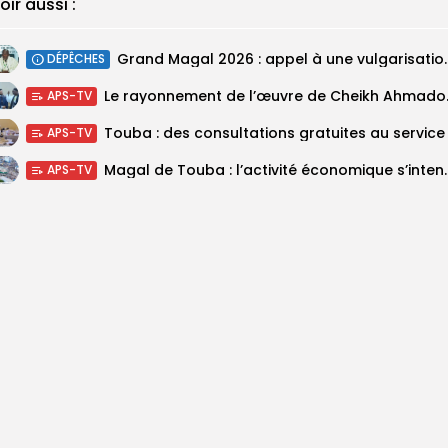
oir aussi :
Grand Magal 2026 : appel à une 
DÉPÊCHES
Le rayonnement d
APS-TV
APS-TV
Magal de Touba : l’activité économ
APS-TV