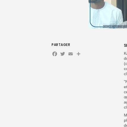
PARTAGER
S
Facebook
Twitter
Email
Partager
K
d
(
c
c
”
e
c
œ
a
c
M
p
d