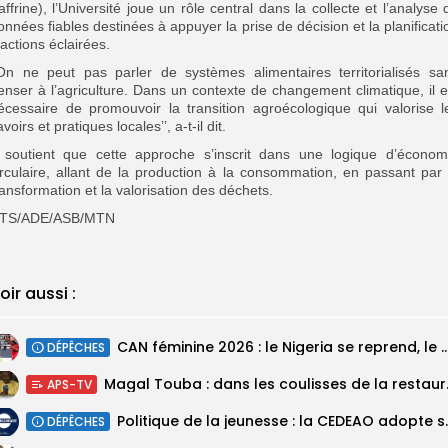
affrine), l’Université joue un rôle central dans la collecte et l’analyse 
onnées fiables destinées à appuyer la prise de décision et la planificati
’actions éclairées.
’On ne peut pas parler de systèmes alimentaires territorialisés sa
enser à l’agriculture. Dans un contexte de changement climatique, il e
écessaire de promouvoir la transition agroécologique qui valorise l
avoirs et pratiques locales’’, a-t-il dit.
l soutient que cette approche s’inscrit dans une logique d’économ
irculaire, allant de la production à la consommation, en passant par 
ransformation et la valorisation des déchets.
TS/ADE/ASB/MTN
oir aussi :
‎CAN féminine 2026 : le Nigeria se reprend, le Malawi su
DÉPÊCHES
Magal Touba : 
APS-TV
Politique de la jeunesse :
DÉPÊCHES