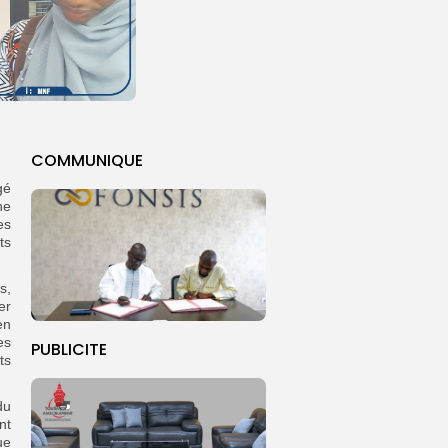
COMMUNIQUE
gé
ne
es
ts
s,
er
en
es
PUBLICITE
ts
du
nt
ue