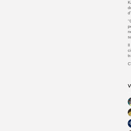
K
d
d
‘
p
n
s
I
c
t
C
V