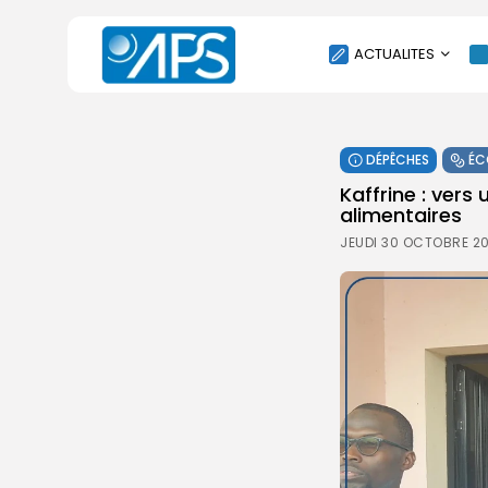
ACTUALITES
POLITIQUE
DÉPÊCHES
ÉC
SOCIÉTÉ
Kaffrine : ver
ÉCONOMIE
alimentaires
CULTURE
JEUDI 30 OCTOBRE 20
SPORT
ENVIRONNEMENT
INTERNATIONAL
AGENDA
SANTE