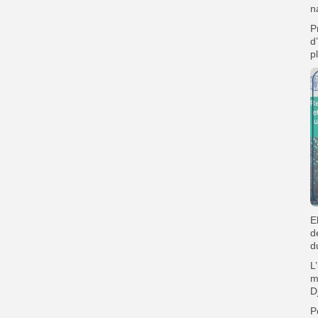
n
P
d
p
E
d
d
L
m
D
P