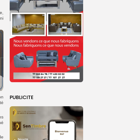
e,
ni
PUBLICITE
on
té
es
ué
de