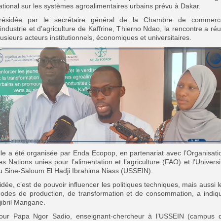
ational sur les systèmes agroalimentaires urbains prévu à Dakar.
résidée par le secrétaire général de la Chambre de commerc
’industrie et d’agriculture de Kaffrine, Thierno Ndao, la rencontre a réu
lusieurs acteurs institutionnels, économiques et universitaires.
lle a été organisée par Enda Ecopop, en partenariat avec l’Organisati
es Nations unies pour l’alimentation et l’agriculture (FAO) et l’Universi
u Sine-Saloum El Hadji Ibrahima Niass (USSEIN).
’idée, c’est de pouvoir influencer les politiques techniques, mais aussi l
odes de production, de transformation et de consommation, a indiq
jibril Mangane.
our Papa Ngor Sadio, enseignant-chercheur à l’USSEIN (campus 