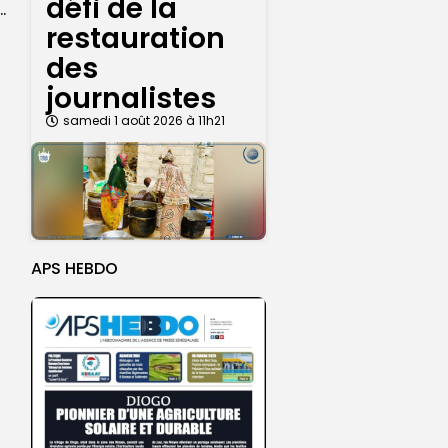
défi de la
ba : La CSU au plus près des pèlerins
restauration
des
journalistes
samedi 1 août 2026 à 11h21
APS HEBDO