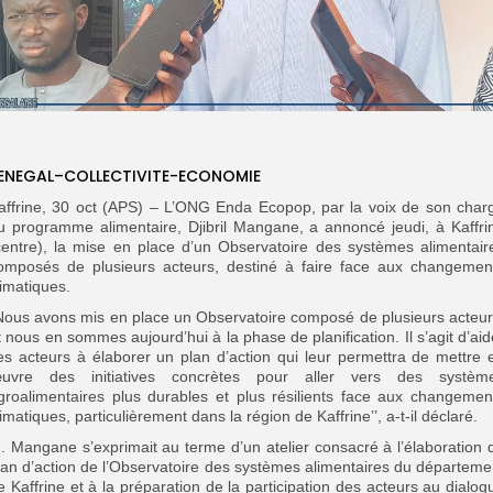
ENEGAL–COLLECTIVITE-ECONOMIE
affrine, 30 oct (APS) – L’ONG Enda Ecopop, par la voix de son char
u programme alimentaire, Djibril Mangane, a annoncé jeudi, à Kaffri
centre), la mise en place d’un Observatoire des systèmes alimentair
omposés de plusieurs acteurs, destiné à faire face aux changemen
limatiques.
Nous avons mis en place un Observatoire composé de plusieurs acteur
t nous en sommes aujourd’hui à la phase de planification. Il s’agit d’aid
es acteurs à élaborer un plan d’action qui leur permettra de mettre 
uvre des initiatives concrètes pour aller vers des systèm
groalimentaires plus durables et plus résilients face aux changemen
limatiques, particulièrement dans la région de Kaffrine’’, a-t-il déclaré.
. Mangane s’exprimait au terme d’un atelier consacré à l’élaboration 
lan d’action de l’Observatoire des systèmes alimentaires du départeme
e Kaffrine et à la préparation de la participation des acteurs au dialog