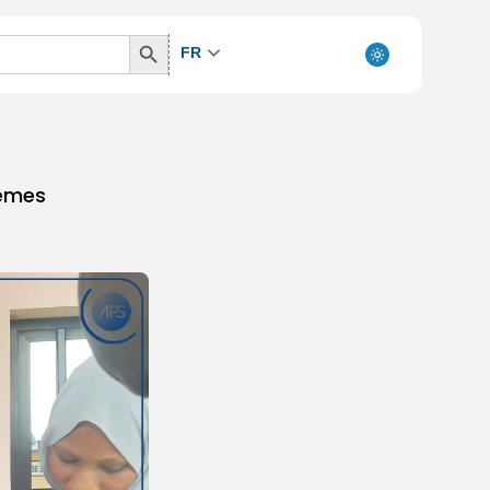
Search
FR
Button
tèmes