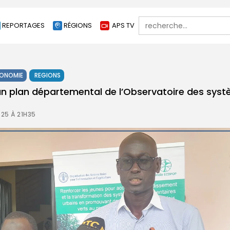
Search
REPORTAGES
RÉGIONS
APS TV
for:
ONOMIE
REGIONS
s un plan départemental de l’Observatoire des sys
25 À 21H35