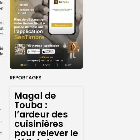
de
on
ns
st
es
ie
la
REPORTAGES
Magal de
Touba :
rprend encore...
l’ardeur des
dans les coulisses de la restauration de la presse...
cuisinières
pour relever le
 la CEDEAO adopte son plan d’actions stratégiques...