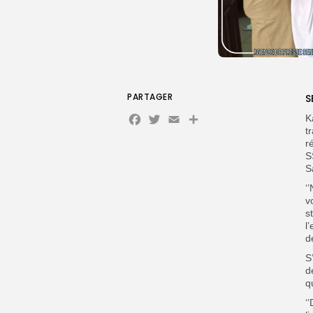
PARTAGER
S
Facebook
Twitter
Email
Partager
K
t
r
S
S
‘
v
s
l
d
S
d
q
‘