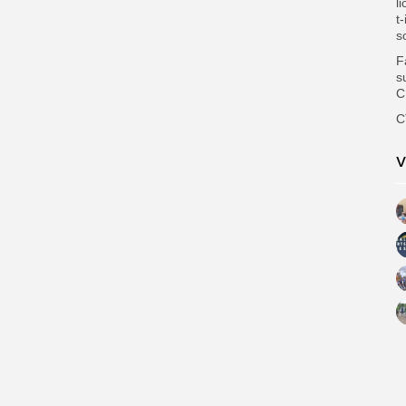
l
t
s
F
s
C
C
V