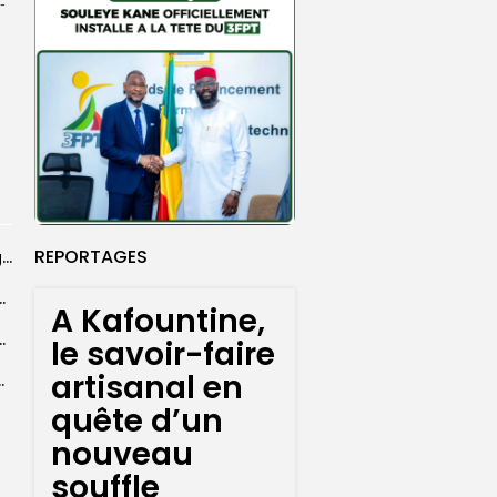
-
REPORTAGES
Sédhiou : un CLD consacré à la campagne agricole et à la...
es sénégalaises, dont trois féminines, engagées...
A Kafountine,
’Addis-Abeba pour transformer ses écoles et universités
le savoir-faire
artisanal en
avane de distribution de 9 500...
quête d’un
nouveau
souffle