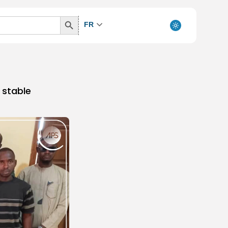
Search
FR
Button
 stable