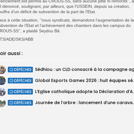
icenciement est permis au CROUS-SS, sans aucune pitié ni remords’’, a
-il dénoncé, soulignant, par ailleurs, que l’USSEIN, depuis sa création,
ouffre d’un déficit de subvention de la part de l’Etat.
ace à cette situation, ‘’nous syndicats, demandons l’augmentation de la
ubvention de l’Etat et l’achèvement des chantiers dans les campus du
ROUS-SS’’, a plaidé Seydou Bâ.
TS/ADE/SKS/ABB
oir aussi :
DÉPÊCHES
‎Global Esports Games 2026 : huit équip
DÉPÊCHES
L’Eglise catholique adopte la Déclaration d
DÉPÊCHES
Journée de l’arbre : lancement d’une car
DÉPÊCHES