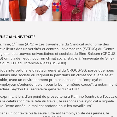
ENEGAL-UNIVERSITE
er
affrine, 1
mai (APS) – Les travailleurs du Syndicat autonome des
ravailleurs des universités et centres universitaires (SATUC) du Centre
égional des œuvres universitaires et sociales du Sine-Saloum (CROUS-
S) ont plaidé, jeudi, pour
un climat social stable à l’université du Sine-
aloum El Hadji Ibrahima Niass (USSEIN).
’Nous interpellons le directeur général du CROUS-SS, parce que nous
oulons une société où règnent la paix dans un climat social apaisé et
table, avec un environnement propice dans lequel l’employé et
’employeur s’entendent bien pour la bonne même cause’’, a notamment
éclaré Seydou Ba, secrétaire général du SATUC.
’exprimant lors d’un point de presse tenu à Kaffrine (centre), à l’occasi
e la célébration de la fête du travail, le responsable syndical a signalé
ue ‘’cette année, le mal est profond pour les travailleurs’’.
’Dans un contexte où la seule lutte est l’employabilité des jeunes, le