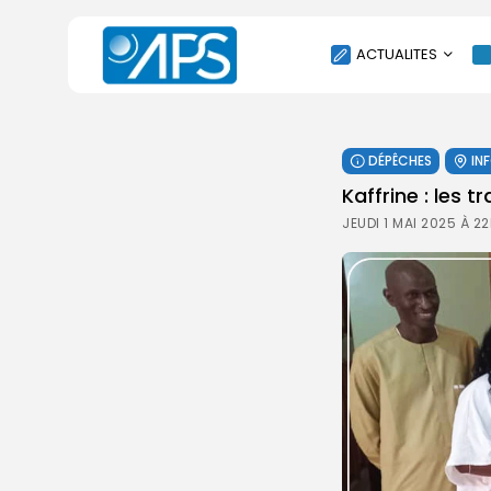
ACTUALITES
POLITIQUE
DÉPÊCHES
IN
SOCIÉTÉ
Kaffrine : les 
ÉCONOMIE
JEUDI 1 MAI 2025 À 2
CULTURE
SPORT
ENVIRONNEMENT
INTERNATIONAL
AGENDA
SANTE