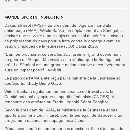
Facebook
Twitter
Email
Partager
Search
Search
MONDE-SPORTS-INSPECTION
for:
Button
Dakar, 26 sept (APS) – Le président de l’Agence mondiale
antidopage (AMA), Witold Bańka, en déplacement au Sénégal, a
FR
déclaré que sa visite a pour objectif principal de vérifier le niveau
de préparation du pays pour la lutte contre le dopage avant les
Jeux olympiques de la jeunesse (JOJ) Dakar 2026.
”L’année prochaine, ce sera les JOJ, premier grand événement
du genre en Afrique. Ma visite vise à vérifier que le Sénégal est
prêt. Le Sénégal est une grande nation sportive et cet événement
aura un impact positif”, a-t-il dit.
Le patron de l’AMA a été reçu par la ministre de la Jeunesse et
des Sports, Khady Diène Gaye.
Witold Bańka a également eu une séance de travail avec le
Comité national olympique et sportif sénégalais (CNOSS) et
rencontré des athlètes au Stade Léopold Sédar Senghor.
Selon le président de l’AMA, la ministre de la Jeunesse et des
Sports a compris tout l’intérêt, pour le Sénégal, de disposer d’un
programme national antidopage mise à jour.
”Nous avons eu à échanger sur ces questions. Il ne s’agit pas de