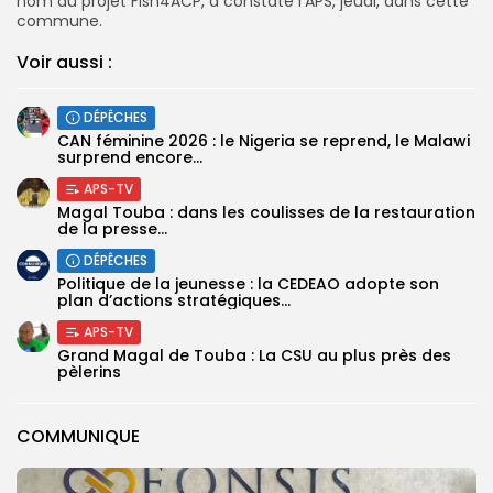
nom du projet Fish4ACP, a constaté l’APS, jeudi, dans cette
commune.
Voir aussi :
DÉPÊCHES
‎CAN féminine 2026 : le Nigeria se reprend, le Malawi
surprend encore...
APS-TV
Magal Touba : dans les coulisses de la restauration
de la presse...
DÉPÊCHES
Politique de la jeunesse : la CEDEAO adopte son
plan d’actions stratégiques...
APS-TV
Grand Magal de Touba : La CSU au plus près des
pèlerins
COMMUNIQUE