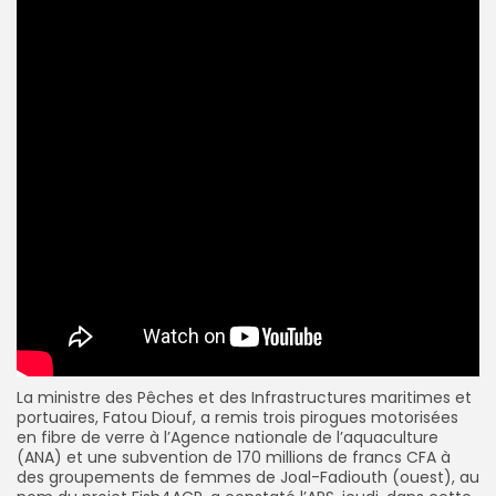
La ministre des Pêches et des Infrastructures maritimes et
portuaires, Fatou Diouf, a remis trois pirogues motorisées
en fibre de verre à l’Agence nationale de l’aquaculture
(
ANA
) et une subvention de 170 millions de francs CFA à
des groupements de femmes de Joal-Fadiouth (ouest), au