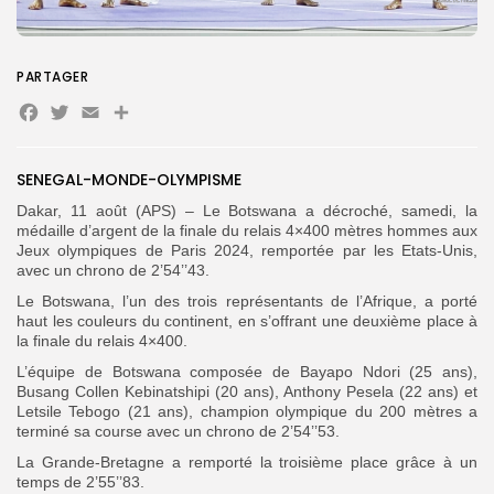
Search
Search
for:
Button
PARTAGER
Facebook
Twitter
Email
Partager
FR
SENEGAL-MONDE-OLYMPISME
Dakar, 11 août (APS) – Le Botswana a décroché, samedi, la
médaille d’argent de la finale du relais 4×400 mètres hommes aux
Jeux olympiques de Paris 2024, remportée par les Etats-Unis,
avec un chrono de 2’54’’43.
Le Botswana, l’un des trois représentants de l’Afrique, a porté
haut les couleurs du continent, en s’offrant une deuxième place à
la finale du relais 4×400.
L’équipe de Botswana composée de Bayapo Ndori (25 ans),
Busang Collen Kebinatshipi (20 ans), Anthony Pesela (22 ans) et
Letsile Tebogo (21 ans), champion olympique du 200 mètres a
terminé sa course avec un chrono de 2’54’’53.
La Grande-Bretagne a remporté la troisième place grâce à un
temps de 2’55’’83.