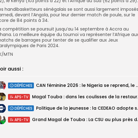
2), le Kenya (103 points à 22) et l’Afrique du Sud (62 points à 29).
es handibasketteurs sénégalais se sont aussi largement imposés
amedi, devant l’Angola, pour leur dernier match de poule, sur le
core de 84 points à 34.
a compétition se poursuit jusqu’au 14 septembre à Accra au
hana. La meilleure équipe du tournoi va représenter l’Afrique au
atchs de barrages pour tenter de se qualifier aux Jeux
aralympiques de Paris 2024.
K/MTN
oir aussi :
‎CAN féminine 2026 : le Nigeria se reprend, le Malawi su
DÉPÊCHES
Magal Touba : 
APS-TV
Politique de la jeunesse :
DÉPÊCHES
Grand Magal de Tou
APS-TV