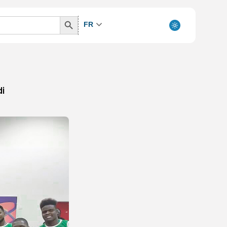
Search
FR
Button
di