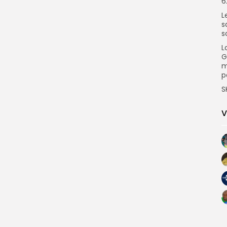
6
L
s
s
L
G
m
p
S
V