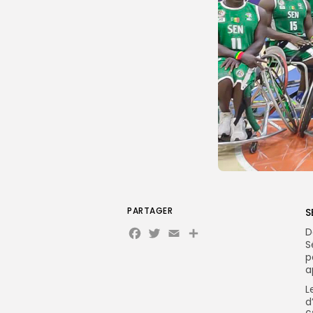
PARTAGER
S
Facebook
Twitter
Email
Partager
D
S
p
a
L
d