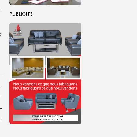
,
PUBLICITE
x
rprend encore...
dans les coulisses de la restauration de la presse...
 la CEDEAO adopte son plan d’actions stratégiques...
ba : La CSU au plus près des pèlerins