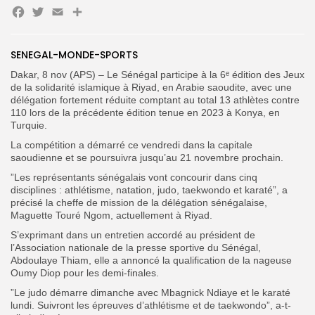
Facebook
Twitter
Email
Partager
Search
Search
for:
SENEGAL-MONDE-SPORTS
Button
‎Dakar, 8 nov (APS) – Le Sénégal participe à la 6ᵉ édition des Jeux
FR
de la solidarité islamique à Riyad, en Arabie saoudite, avec une
délégation fortement réduite comptant au total 13 athlètes contre
110 lors de la précédente édition tenue en 2023 à Konya, en
Turquie.
‎La compétition a démarré ce vendredi dans la capitale
saoudienne et se poursuivra jusqu’au 21 novembre prochain.
”‎Les représentants sénégalais vont concourir dans cinq
disciplines : athlétisme, natation, judo, taekwondo et karaté”, a
précisé la cheffe de mission de la délégation sénégalaise,
Maguette Touré Ngom, actuellement à Riyad.
S’exprimant dans un entretien accordé au président de
l’Association nationale de la presse sportive du Sénégal,
Abdoulaye Thiam, elle a annoncé la qualification de la nageuse
Oumy Diop pour les demi-finales.
‎”Le judo démarre dimanche avec Mbagnick Ndiaye et le karaté
lundi. Suivront les épreuves d’athlétisme et de taekwondo”, a-t-