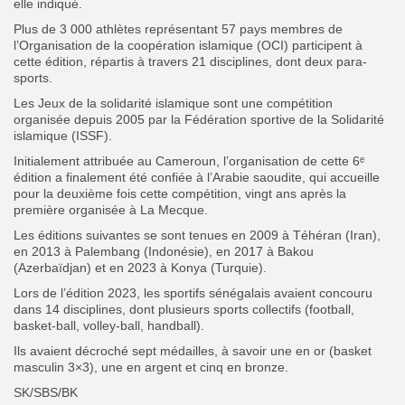
elle indiqué.
Plus de 3 000 athlètes représentant 57 pays membres de
l’Organisation de la coopération islamique (OCI) participent à
cette édition, répartis à travers 21 disciplines, dont deux para-
sports.
Les Jeux de la solidarité islamique sont une compétition
organisée depuis 2005 par la Fédération sportive de la Solidarité
islamique (ISSF).
‎Initialement attribuée au Cameroun, l’organisation de cette 6ᵉ
édition a finalement été confiée à l’Arabie saoudite, qui accueille
pour la deuxième fois cette compétition, vingt ans après la
première organisée à La Mecque.
Les éditions suivantes se sont tenues en 2009 à Téhéran (Iran),
en 2013 à Palembang (Indonésie), en 2017 à Bakou
(Azerbaïdjan) et en 2023 à Konya (Turquie).
‎Lors de l’édition 2023, les sportifs sénégalais avaient concouru
dans 14 disciplines, dont plusieurs sports collectifs (football,
basket-ball, volley-ball, handball).
‎Ils avaient décroché sept médailles, à savoir une en or (basket
masculin 3×3), une en argent et cinq en bronze.
‎SK/SBS/BK