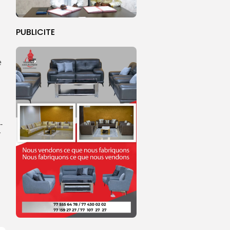
PUBLICITE
e
-
r