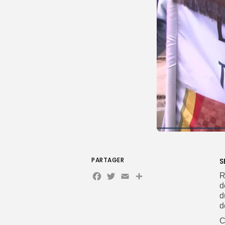
PARTAGER
S
Facebook
Twitter
Email
Partager
R
d
d
d
C