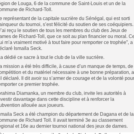
égion de Louga, 6 de la commune de Saint-Louis et un de la
ommune de Richard-Toll.
e représentant de la capitale sucrière du Sénégal, qui est sorti
ainqueur du tournoi, s’est félicité du soutien de ses coéquipiers.
J’ai reçu le soutien de tous les membres du club des Jeux de
ames de Richard-Toll, que ce soit au plan financier ou moral. C
ui m’a vraiment motivé à tout faire pour remporter ce trophée”, a
éclaré Ismaïla Seck.
l a dédié ce sacre à tout le club de la ville sucrière.
a mission a été très difficile, à cause d’un manque de temps, de
ompétition et du matériel nécessaire à une bonne préparation, a
-il déclaré. Il dit avoir su s’armer de courage et de la volonté pou
emporter ce premier trophée.
brahima Diamanka, un membre du club, invite les autorités à
nvestir davantage dans cette discipline et à renforcer la
ubvention allouée aux joueurs.
smaila Seck a été champion du département de Dagana et de la
ommune de Richard Toll.
Il avait terminé 3e au classement
égional et 16e au dernier tournoi national des jeux de dames.