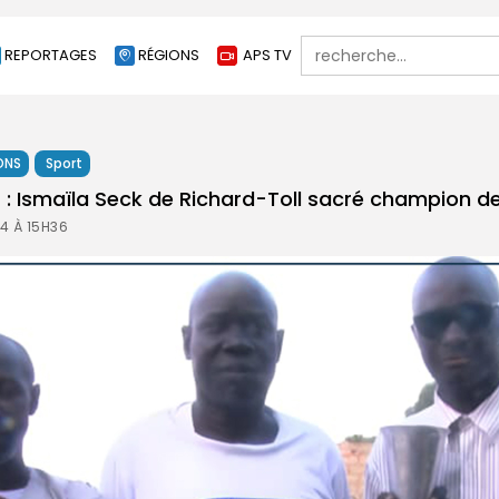
Search
REPORTAGES
RÉGIONS
APS TV
for:
ONS
Sport
: Ismaïla Seck de Richard-Toll sacré champion de
4 À 15H36