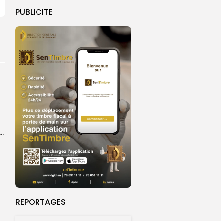
PUBLICITE
ket U18 : les sélections masculine et féminine du Sénégal fixées sur...
REPORTAGES