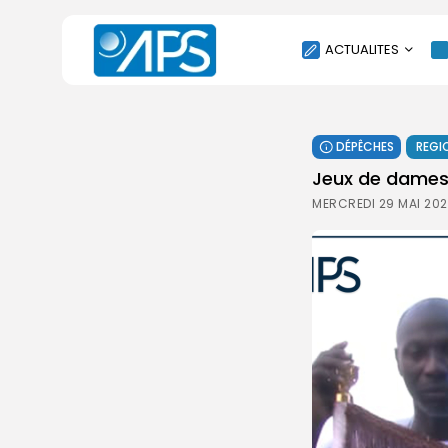
ACTUALITES
POLITIQUE
DÉPÊCHES
REGI
SOCIÉTÉ
Jeux de dames 
ÉCONOMIE
MERCREDI 29 MAI 202
CULTURE
SPORT
ENVIRONNEMENT
INTERNATIONAL
AGENDA
SANTE