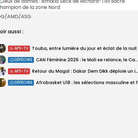
OG/AMD/ASG
oir aussi :
Touba, entre lumière du jour et éclat de la nuit
APS-TV
‎CAN Féminine 2026 : le Mali se relance, le Cameroun domine le...
DÉPÊCHES
Retour du Magal : Dakar Dem Dikk déploie un important dispositif pour...
APS-TV
‎Afrobas
DÉPÊCHES