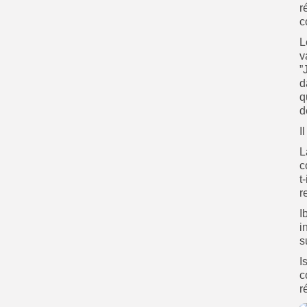
r
c
L
v
”
d
q
d
I
L
c
t
r
I
i
s
I
c
r