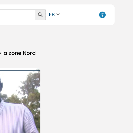
Search
FR
Button
 la zone Nord