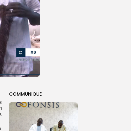
COMMUNIQUE
s
n
eu
a