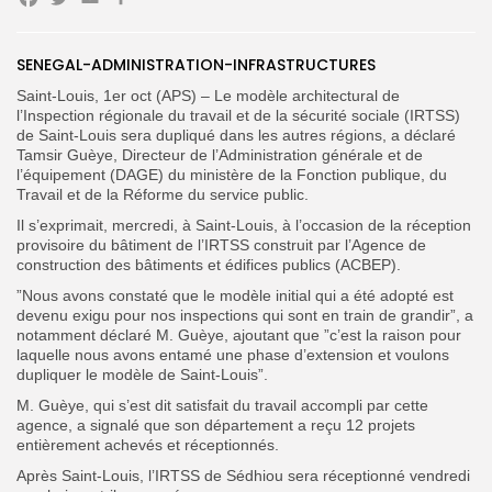
Facebook
Twitter
Email
Partager
SENEGAL-ADMINISTRATION-INFRASTRUCTURES
Search
Search
for:
Saint-Louis, 1er oct (APS) – Le modèle architectural de
Button
l’Inspection régionale du travail et de la sécurité sociale (IRTSS)
de Saint-Louis sera dupliqué dans les autres régions, a déclaré
FR
Tamsir Guèye, Directeur de l’Administration générale et de
l’équipement (DAGE) du ministère de la Fonction publique, du
Travail et de la Réforme du service public.
Il s’exprimait, mercredi, à Saint-Louis, à l’occasion de la réception
provisoire du bâtiment de l’IRTSS construit par l’Agence de
construction des bâtiments et édifices publics (ACBEP).
”Nous avons constaté que le modèle initial qui a été adopté est
devenu exigu pour nos inspections qui sont en train de grandir”, a
notamment déclaré M. Guèye, ajoutant que ”c’est la raison pour
laquelle nous avons entamé une phase d’extension et voulons
dupliquer le modèle de Saint-Louis”.
M. Guèye, qui s’est dit satisfait du travail accompli par cette
agence, a signalé que son département a reçu 12 projets
entièrement achevés et réceptionnés.
Après Saint-Louis, l’IRTSS de Sédhiou sera réceptionné vendredi