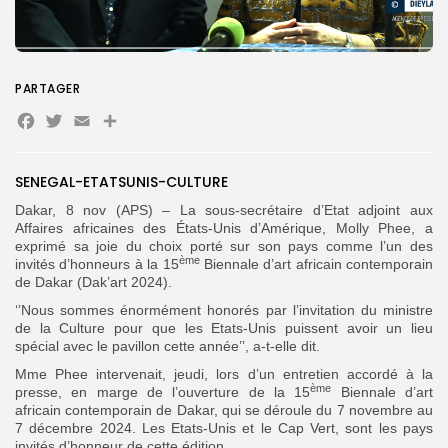
Search
Search
for:
Button
FR
PARTAGER
Facebook
Twitter
Email
Partager
SENEGAL-ETATSUNIS-CULTURE
Dakar, 8 nov (APS) – La sous-secrétaire d’Etat adjoint aux
Affaires africaines des États-Unis d’Amérique, Molly Phee, a
exprimé sa joie du choix porté sur son pays comme l’un des
ème
invités d’honneurs à la 15
Biennale d’art africain contemporain
de Dakar (Dak’art 2024).
‘’Nous sommes énormément honorés par l’invitation du ministre
de la Culture pour que les Etats-Unis puissent avoir un lieu
spécial avec le pavillon cette année’’, a-t-elle dit.
Mme Phee intervenait, jeudi, lors d’un entretien accordé à la
ème
presse, en marge de l’ouverture de la 15
Biennale d’art
africain contemporain de Dakar, qui se déroule du 7 novembre au
7 décembre 2024. Les Etats-Unis et le Cap Vert, sont les pays
invités d’honneur de cette édition.