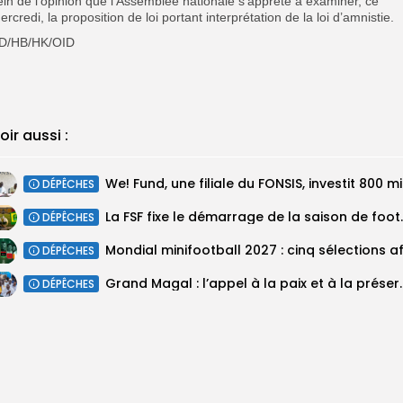
ein de l’opinion que l’Assemblée nationale s’apprête à examiner, ce
ercredi, la proposition de loi portant interprétation de la loi d’amnistie.
D/HB/HK/OID
oir aussi :
We! Fun
DÉPÊCHES
‎La FSF fixe le déma
DÉPÊCHES
DÉPÊCHES
Grand Magal : l’appel à l
DÉPÊCHES