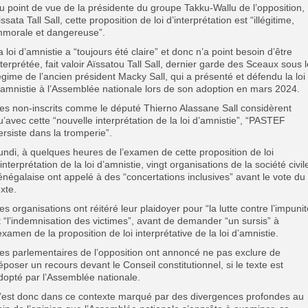
u point de vue de la présidente du groupe Takku-Wallu de l’opposition,
issata Tall Sall, cette proposition de loi d’interprétation est “illégitime,
mmorale et dangereuse”.
a loi d’amnistie a “toujours été claire” et donc n’a point besoin d’être
nterprétée, fait valoir Aïssatou Tall Sall, dernier garde des Sceaux sous l
égime de l’ancien président Macky Sall, qui a présenté et défendu la loi
’amnistie à l’Assemblée nationale lors de son adoption en mars 2024.
es non-inscrits comme le député Thierno Alassane Sall considèrent
u’avec cette “nouvelle interprétation de la loi d’amnistie”, “PASTEF
ersiste dans la tromperie”.
undi, à quelques heures de l’examen de cette proposition de loi
’interprétation de la loi d’amnistie, vingt organisations de la société civil
énégalaise ont appelé à des “concertations inclusives” avant le vote du
exte.
es organisations ont réitéré leur plaidoyer pour “la lutte contre l’impunit
t “l’indemnisation des victimes”, avant de demander “un sursis” à
’examen de la proposition de loi interprétative de la loi d’amnistie.
es parlementaires de l’opposition ont annoncé ne pas exclure de
époser un recours devant le Conseil constitutionnel, si le texte est
dopté par l’Assemblée nationale.
’est donc dans ce contexte marqué par des divergences profondes au