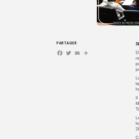
PARTAGER
S
Facebook
Twitter
Email
Partager
D
r
p
p
L
l
h
I
M
T
L
l
2
C