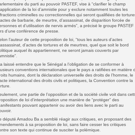
arlementaire du parti au pouvoir PASTEF, vise à “clarifier le champ
’application de la loi d’amnistie pour y exclure notamment toutes les
nfractions criminelles ou correctionnelles qui seront qualifiées de torture
’actes de barbarie, de meurtre, d’assassinat, de disparition forcée de
ersonnes et d’utilisation de nervis armés”, a précisé le groupe PASTEF
ors d’une conférence de presse.
elon l’auteur de cette proposition de loi, “tous les auteurs d’actes
’assassinat, d’actes de tortures et de meurtres, quel que soit le bord
olitique auquel ils appartiennent, ne seront jamais couverts par
’amnistie”.
l a laissé entendre que le Sénégal a l’obligation de se conformer à
lusieurs conventions internationales que le pays a ratifiées en matière 
roits humains, dont la déclaration universelle des droits de l’homme, le
acte international des droits civils et politiques, la Convention contre la
orture.
eulement, une partie de l’opposition et de la société civile voit dans cet
roposition de loi d’interprétation une manière de “protéger” des
anifestants pouvant appartenir ou avoir des liens avec le parti au
ouvoir.
e député Amadou Ba a semblé réagir aux critiques, en proposant des
mendements à sa proposition de loi, sans faire cesser les critiques
ontre son texte qui continue de susciter la polémique.