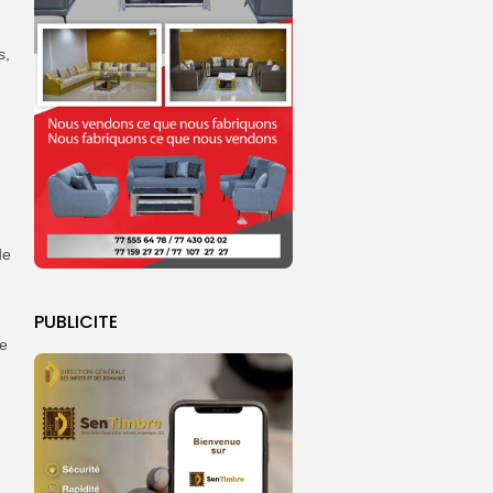
s,
de
PUBLICITE
te