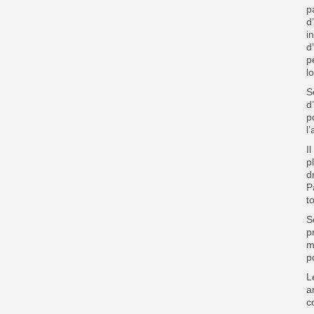
p
d
i
d
p
l
S
d
p
l
I
p
d
P
t
S
p
m
p
L
a
c