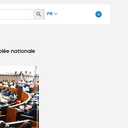
Search
FR
Button
mblée nationale