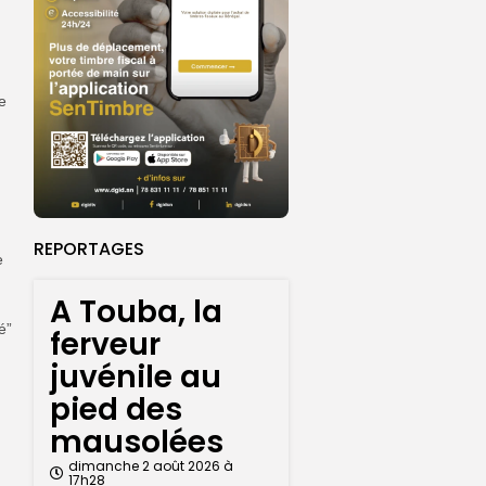
e
REPORTAGES
e
A Touba, la
é”
ferveur
juvénile au
pied des
mausolées
dimanche 2 août 2026 à
17h28