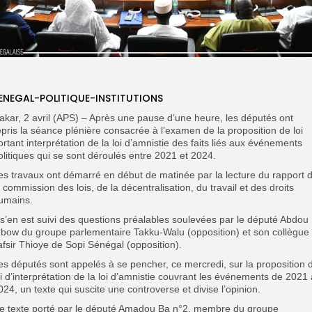
ENEGAL-POLITIQUE-INSTITUTIONS
akar, 2 avril (APS) – Après une pause d’une heure, les députés ont
epris la séance plénière consacrée à l’examen de la proposition de loi
ortant interprétation de la loi d’amnistie des faits liés aux événements
olitiques qui se sont déroulés entre 2021 et 2024.
es travaux ont démarré en début de matinée par la lecture du rapport 
a commission des lois, de la décentralisation, du travail et des droits
umains.
l s’en est suivi des questions préalables soulevées par le député Abdou
bow du groupe parlementaire Takku-Walu (opposition) et son collègue
afsir Thioye de Sopi Sénégal (opposition).
es députés sont appelés à se pencher, ce mercredi, sur la proposition 
oi d’interprétation de la loi d’amnistie couvrant les événements de 2021 
024, un texte qui suscite une controverse et divise l’opinion.
e texte porté par le député Amadou Ba n°2, membre du groupe