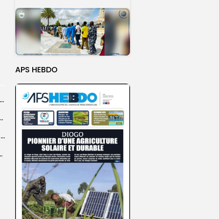
APS HEBDO
d, une filiale du FONSIS, investit 800 millions de francs CFA...
rrage de la saison de football pour le...
‎Mondial minifootball 2027 : cinq sélections africaines déjà qualifiées, trois billets encore...
a paix et à la préservation de...