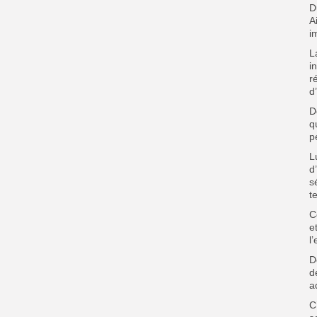
D
A
i
L
i
r
d
D
q
p
L
d
s
t
C
e
l
D
d
a
C