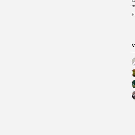
s
m
F
V