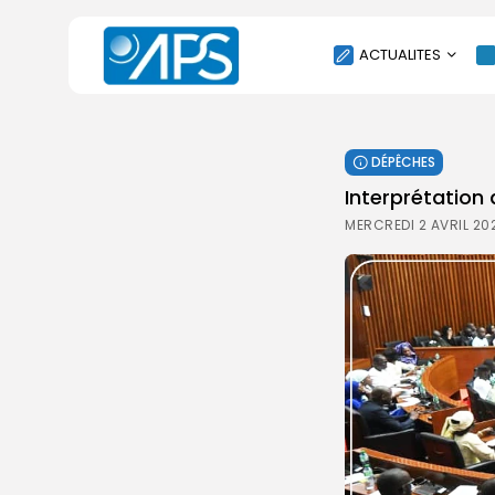
ACTUALITES
POLITIQUE
DÉPÊCHES
SOCIÉTÉ
Interprétation 
ÉCONOMIE
MERCREDI 2 AVRIL 20
CULTURE
SPORT
ENVIRONNEMENT
INTERNATIONAL
AGENDA
SANTE