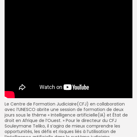
Le Centre de Formation Judiciaire(CFJ) en collaboration
avec l’UNESCO abrite une session de formation de deux
jours sous le thème « Intelligence artificielle(IA) et État de
droit en Afrique de l’Ouest. »
Pour le directeur du CFJ
Souleymane Teliko, il s’agira de mieux comprendre les
opportunités, les défis et risques liés à l’utilisation de
l’intelligence artificielle dans le système judiciaire.