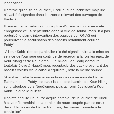
inondations.
Il affirme qu’en fin de journée, lundi, aucune incidence majeure
n’avait été signalée dans les zones relevant des ouvrages de
Kaolack.
Il renseigne par ailleurs qu’une pluie d’intensité modérée a été
enregistrée ce 15 septembre dans la ville de Touba, mais “n’a pas
perturbé le plan d’intervention des équipes de l’ONAS qui
poursuivent la sécurisation des bassins notamment celui de
Pofdy”.
“A Keur Kabb, rien de particulier n’a été signalé suite à la mise en
service de l’ouvrage qui continue de recevoir à la fois les eaux de
Keur Niang et de Nguélémou. Le niveau [de l’eau] demeure
toutefois élevé à Nguélémou, réceptacle des eaux provenant des
bassins voisins via le canal d’équilibre”, note la même source.
“Afin d’accroître la marge sécuritaire des déversoirs de Darou
Rahman et de Pofdy, les eaux issues des bassins de Keur Niang
sont refoulées vers Nguélémou, puis acheminées jusqu’à Keur
Kabb”, ajoute le bulletin.
Il pointe ensuite un “autre acquis notable” de la journée de lundi,
à savoir “le remblai de la portion de route coupée par les eaux
devant le bassin de Darou Rahman, désormais rouverte à la
circulation”.