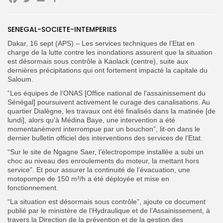
Facebook
Twitter
Email
Partager
SENEGAL-SOCIETE-INTEMPERIES
Search
Search
Dakar, 16 sept (APS) – Les services techniques de l’Etat en
for:
Button
charge de la lutte contre les inondations assurent que la situation
est désormais sous contrôle à Kaolack (centre), suite aux
FR
dernières précipitations qui ont fortement impacté la capitale du
Saloum.
“Les équipes de l’ONAS [Office national de l’assainissement du
Sénégal] poursuivent activement le curage des canalisations. Au
quartier Dialègne, les travaux ont été finalisés dans la matinée [de
lundi], alors qu’à Médina Baye, une intervention a été
momentanément interrompue par un bouchon”, lit-on dans le
dernier bulletin officiel des interventions des services de l’Etat.
“Sur le site de Ngagne Saer, l’électropompe installée a subi un
choc au niveau des enroulements du moteur, la mettant hors
service”. Et pour assurer la continuité de l’évacuation, une
motopompe de 150 m³/h a été déployée et mise en
fonctionnement.
“La situation est désormais sous contrôle”, ajoute ce document
publié par le ministère de l’Hydraulique et de l’Assainissement, à
travers la Direction de la prévention et de la gestion des