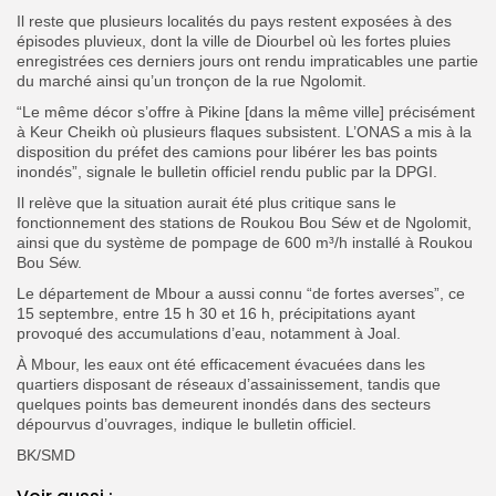
Il reste que plusieurs localités du pays restent exposées à des
épisodes pluvieux, dont la ville de Diourbel où les fortes pluies
enregistrées ces derniers jours ont rendu impraticables une partie
du marché ainsi qu’un tronçon de la rue Ngolomit.
“Le même décor s’offre à Pikine [dans la même ville] précisément
à Keur Cheikh où plusieurs flaques subsistent. L’ONAS a mis à la
disposition du préfet des camions pour libérer les bas points
inondés”, signale le bulletin officiel rendu public par la DPGI.
Il relève que la situation aurait été plus critique sans le
fonctionnement des stations de Roukou Bou Séw et de Ngolomit,
ainsi que du système de pompage de 600 m³/h installé à Roukou
Bou Séw.
Le département de Mbour a aussi connu “de fortes averses”, ce
15 septembre, entre 15 h 30 et 16 h, précipitations ayant
provoqué des accumulations d’eau, notamment à Joal.
À Mbour, les eaux ont été efficacement évacuées dans les
quartiers disposant de réseaux d’assainissement, tandis que
quelques points bas demeurent inondés dans des secteurs
dépourvus d’ouvrages, indique le bulletin officiel.
BK/SMD