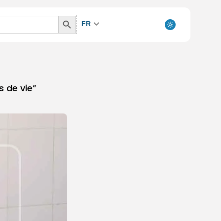
Search
FR
Button
 de vie”