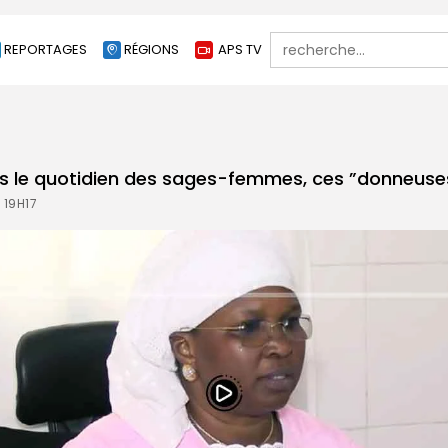
Search
REPORTAGES
RÉGIONS
APS TV
for:
 le quotidien des sages-femmes, ces ”donneuses
 19H17