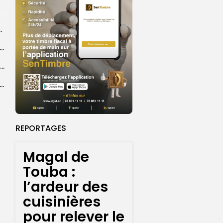
centres d’enrôlement à Touba
er le statut A de la CNDH : ”une priorité nationale”, selon...
Abdoulaye Faye, cocher le temps du Magal, rêve d’un lendemain meilleur
26 : Dakar Dem Dikk mobilise 939 rotations et transporte près...
REPORTAGES
Magal de
Touba :
l’ardeur des
cuisinières
pour relever le