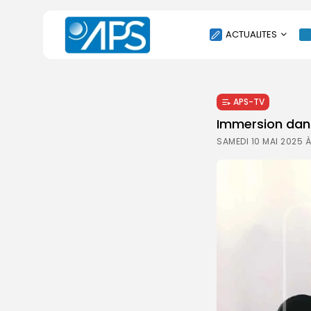
ACTUALITES
POLITIQUE
APS-TV
SOCIÉTÉ
Immersion dans
ÉCONOMIE
SAMEDI 10 MAI 2025 À
CULTURE
SPORT
ENVIRONNEMENT
INTERNATIONAL
AGENDA
SANTE