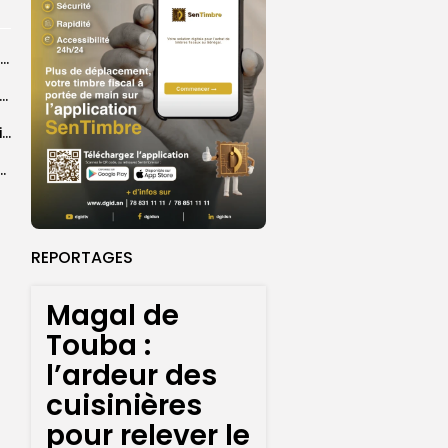
Abdoulaye Faye, cocher le temps du Magal, rêve d’un lendemain meilleur
26 : Dakar Dem Dikk mobilise 939 rotations et transporte près...
Grand Magal : 289 arrestations lors d’opérations préventives de sécurisation
 seize Lioncelles retenues pour l’étape finale de...
REPORTAGES
Magal de
Touba :
l’ardeur des
cuisinières
pour relever le