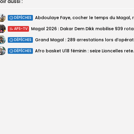
oir aussi :
DÉPÊCHES
Magal 20
APS-TV
DÉPÊCHES
‎Afro basket U18 féminin :
DÉPÊCHES