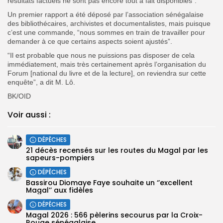
résultats factuels ne sont pas encore tout à fait disponibles”.
Un premier rapport a été déposé par l’association sénégalaise
des bibliothécaires, archivistes et documentalistes, mais p
uisque
c’est une commande, “nous sommes en train de travailler pour
demander à ce que certains aspects soient ajustés”.
“Il est probable que nous ne puissions pas disposer de cela
immédiatement, mais très certainement après l’organisation du
Forum [national du livre et de la lecture], on reviendra sur cette
enquête”, a dit M. Lô.
BK/OID
Voir aussi :
DÉPÊCHES
21 décès recensés sur les routes du Magal par les
sapeurs-pompiers
DÉPÊCHES
Bassirou Diomaye Faye souhaite un ‘’excellent
Magal’’ aux fidèles
DÉPÊCHES
Magal 2026 : 566 pèlerins secourus par la Croix-
Rouge sénégalaise