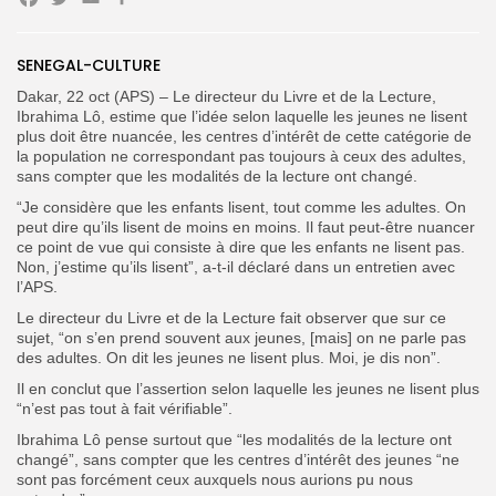
Facebook
Twitter
Email
Partager
SENEGAL-CULTURE
Search
Search
for:
Button
Dakar, 22 oct (APS) – Le directeur du Livre et de la Lecture,
Ibrahima Lô, estime que l’idée selon laquelle les jeunes ne lisent
plus doit être nuancée, les centres d’intérêt de cette catégorie de
FR
la population ne correspondant pas toujours à ceux des adultes,
sans compter que les modalités de la lecture ont changé.
“
Je considère que les enfants lisent, tout comme les adultes. On
peut dire qu’ils lisent de moins en moins. Il faut peut-être nuancer
ce point de vue qui consiste à dire que les enfants ne lisent pas.
Non, j’estime qu’ils lisent”, a-t-il déclaré dans un entretien avec
l’APS.
Le directeur du Livre et de la Lecture fait observer que sur ce
sujet, “on s’en prend souvent aux jeunes, [mais] on ne parle pas
des adultes. On dit les jeunes ne lisent plus. Moi, je dis non”.
Il en conclut que l’assertion selon laquelle les jeunes ne lisent plus
“n’est pas tout à fait vérifiable”.
Ibrahima Lô pense surtout que “les modalités de la lecture ont
changé”, sans compter que les centres d’intérêt des jeunes “ne
sont pas forcément ceux auxquels nous aurions pu nous