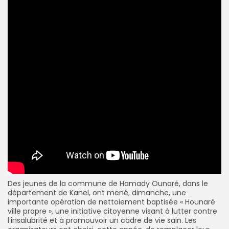
Des jeunes de la commune de Hamady Ounaré, dans le
département de Kanel, ont mené, dimanche, une
importante opération de nettoiement baptisée « Hounaré
ville propre », une initiative citoyenne visant à lutter contre
l’insalubrité et à promouvoir un cadre de vie sain. Les