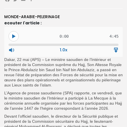
Facebook
Twitter
Email
Partager
MONDE-ARABIE-PELERINAGE
ecouter l'article :
Search
Search
for:
Button
0:00
4:45
FR
1.0x
Dakar, 22 mai (APS) – Le ministre saoudien de l’Intérieur et
président de la Commission suprême du Hajj, Son Altesse Royale
le Prince Abdulaziz bin Saud bin Naif bin Abdulaziz, a passé en
revue l’état de préparation des Forces de sécurité pour la mise en
œuvre des plans opérationnels et organisationnels du pèlerinage
aux Lieux saints de l’islam.
L’Agence de presse saoudienne (SPA) rapporte, ce vendredi, que
le ministre saoudien de l’Intérieur a participé à La Mecque à la
cérémonie annuelle organisée par les forces participantes au Hajj
de l’année 1447 de l’hégire correspondant à l’année 2026.
Devant l’officiel saoudien, le directeur de la Sécurité publique et
président de la Commission sécuritaire du Hajj, le lieutenant-
général Mohammed Al-Bassami, a déclaré que toutes les