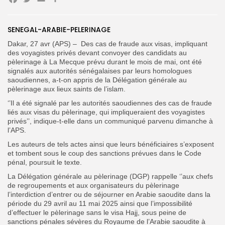
Facebook
Twitter
Email
Partager
Search
Search
SENEGAL-ARABIE-PELERINAGE
for:
Button
Dakar, 27 avr (APS) –
Des cas de fraude aux visas, impliquant
des voyagistes privés devant convoyer des candidats au
FR
pèlerinage à La Mecque prévu durant le mois de mai, ont été
signalés aux autorités sénégalaises par leurs homologues
saoudiennes, a-t-on appris de la Délégation générale au
pèlerinage aux lieux saints de l’islam.
‘’Il a été signalé par les autorités saoudiennes des cas de fraude
liés aux visas du pèlerinage, qui impliqueraient des voyagistes
privés’’, indique-t-elle dans un communiqué parvenu dimanche à
l’APS.
Les auteurs de tels actes ainsi que leurs bénéficiaires s’exposent
et tombent sous le coup des sanctions prévues dans le Code
pénal, poursuit le texte.
La Délégation générale au pèlerinage (DGP) rappelle ‘’aux chefs
de regroupements et aux organisateurs du pèlerinage
l’interdiction d’entrer ou de séjourner en Arabie saoudite dans la
période du 29 avril au 11 mai 2025 ainsi que l’impossibilité
d’effectuer le pèlerinage sans le visa Hajj, sous peine de
sanctions pénales sévères du Royaume de l’Arabie saoudite à