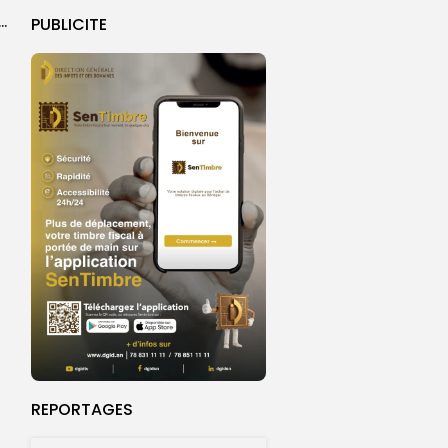
ral de l’OIF : à Dakar, la candidate Coumba Bâ, décline...
PUBLICITE
REPORTAGES