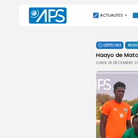
ACTUALITES
POLITIQUE
DÉPÊCHES
REGI
SOCIÉTÉ
Haayo de Mata
ÉCONOMIE
LUNDI 18 DÉCEMBRE 2
CULTURE
SPORT
ENVIRONNEMENT
INTERNATIONAL
AGENDA
SANTE