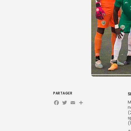
PARTAGER
S
Facebook
Twitter
Email
Partager
M
n
(
s
(