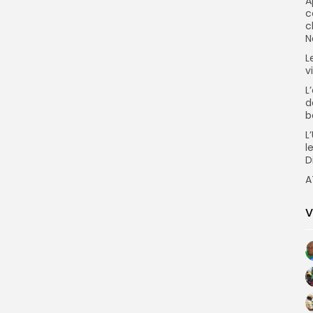
A
c
c
N
L
v
L
d
b
L
l
D
A
V