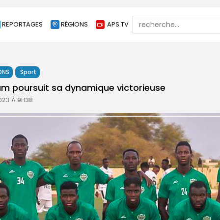
Search
REPORTAGES
RÉGIONS
APS TV
for:
ONS
Sport
m poursuit sa dynamique victorieuse
023 À 9H38