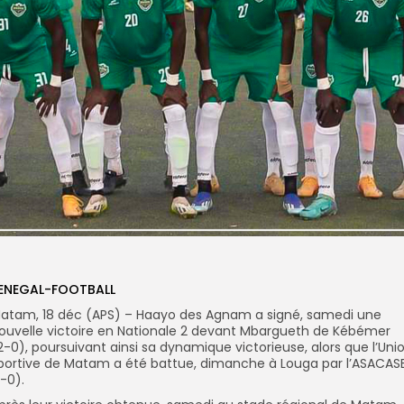
ENEGAL-FOOTBALL
atam, 18 déc (APS) – Haayo des Agnam a signé, samedi une
ouvelle victoire en Nationale 2 devant Mbargueth de Kébémer
2-0), poursuivant ainsi sa dynamique victorieuse, alors que l’Uni
portive de Matam a été battue, dimanche à Louga par l’ASACAS
1-0).