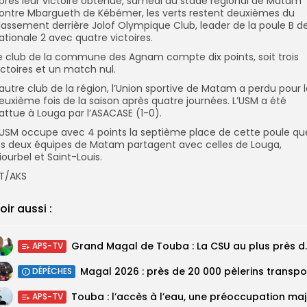
près leur victoire obtenue, samedi au stade régional de Matam
ontre Mbargueth de Kébémer, les verts restent deuxièmes du
lassement derrière Jolof Olympique Club, leader de la poule B d
ationale 2 avec quatre victoires.
e club de la commune des Agnam compte dix points, soit trois
ictoires et un match nul.
’autre club de la région, l’Union sportive de Matam a perdu pour 
euxième fois de la saison après quatre journées. L’USM a été
attue à Louga par l’ASACASE (1-0).
’USM occupe avec 4 points la septième place de cette poule qu
es deux équipes de Matam partagent avec celles de Louga,
iourbel et Saint-Louis.
T/AKS
oir aussi :
Grand Magal de Tou
APS-TV
DÉPÊCHES
Touba :
APS-TV