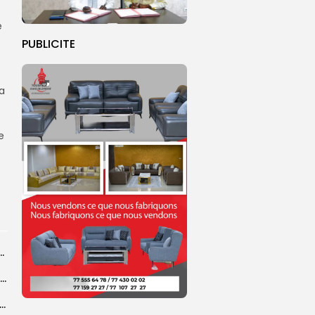
e
PUBLICITE
la
e
ba : La CSU au plus près des pèlerins
Magal 2026 : près de 20 000 pèlerins transportés vers Touba en...
 l’accès à l’eau, une préoccupation majeure avant le Grand Magal