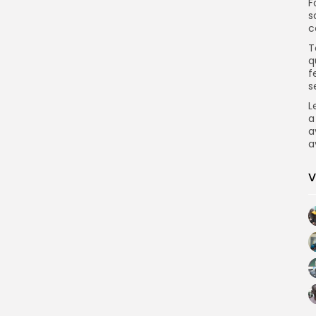
F
s
c
T
q
f
s
L
a
a
a
V