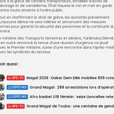
ace à la grève de certains transporteurs, émaillée d’actes de
abotage et de vandalisme, l’État hausse le ton et met en garde
ontre toute atteinte à l’ordre public.
out en réaffirmant le droit de grève, les autorités préviennent
u’aucune dérive ne sera tolérée et annoncent des mesures
ermes pour garantir la sécurité des personnes et la continuité d
ervice.
e ministre des Transports terrestres et aériens, Yankhoba Diémé
 en outre annoncé la tenue d’une réunion d’urgence ce jeudi
vec le Premier ministre, suivie d’une rencontre dans l’après-midi
vec les syndicats du secteur.
oir aussi :
Magal 20
APS-TV
DÉPÊCHES
‎Afro basket U18 féminin :
DÉPÊCHES
Grand M
APS-TV