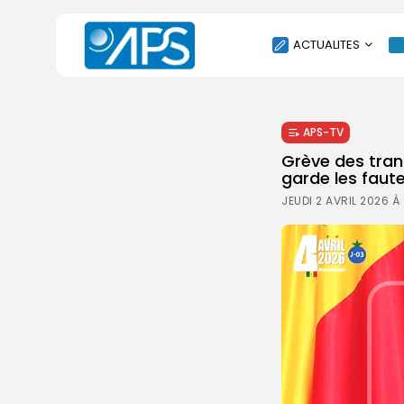
ACTUALITES
POLITIQUE
APS-TV
SOCIÉTÉ
Grève des tran
ÉCONOMIE
garde les faut
CULTURE
JEUDI 2 AVRIL 2026 À
SPORT
ENVIRONNEMENT
INTERNATIONAL
AGENDA
SANTE