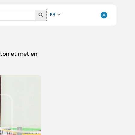
Search
FR
Button
 ton et met en