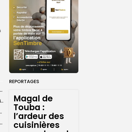
u
,
REPORTAGES
26 : Dakar Dem Dikk mobilise 939 rotations et transporte près...
Magal de
Grand Magal : 289 arrestations lors d’opérations préventives de sécurisation
Touba :
 seize Lioncelles retenues pour l’étape finale de...
l’ardeur des
cuisinières
agal de Touba : une centaine de gendarmes mobilisés sur les...