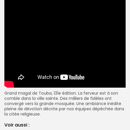
Grand magal de Touba, 131e édition. La ferveur est à son
comble dans la ville sainte. Des milliers de fidèles ont
convergé vers la grande mosquée. Une ambiance inédite
pleine de dévotion décrite par nos équipes dépêchée dans
la citée religieuse.
Voir aussi :