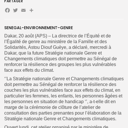
PARTAGER
Facebook
Twitter
Email
Partager
SENEGAL–ENVIRONNEMENT–GENRE
Search
Search
for:
Button
Dakar, 20 août (APS) – La directrice de l’Équité et de
l’Égalité de genre au ministère de la Famille et des
FR
Solidarités, Astou Diouf Guèye, a déclaré, mercredi à
Dakar, que la future Stratégie nationale Genre et
Changements climatiques doit permettre au Sénégal de
renforcer la résilience des groupes les plus vulnérables
face aux effets du climat.
‘’La Stratégie nationale Genre et Changements climatiques
doit permettre au Sénégal de renforcer la résilience des
couches les plus vulnérables face aux effets du climat, en
particulier les femmes, les enfants, les personnes âgées et
les personnes en situation de handicap ‘’, a-t-elle dit en
marge de la cérémonie de clôture de l’atelier de
consultation des parties prenantes pour l’élaboration de la
Stratégie nationale Genre et Changements climatiques.
Ouvert lundi, cet atelier organisé par le ministère de